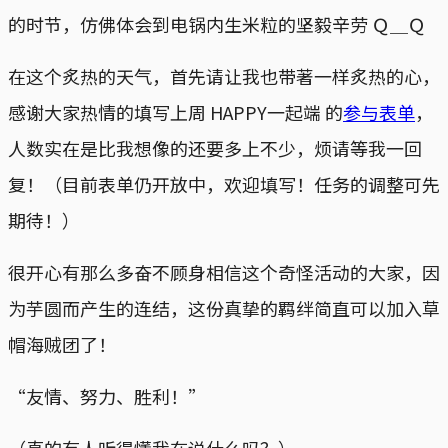
的时节，仿佛体会到电锅内生米粒的坚毅辛劳 Ｑ＿Ｑ
在这个炙热的天气，首先请让我也带著一样炙热的心，
感谢大家热情的填写上周 HAPPY一起端 的
参与表单
，
人数实在是比我想像的还要多上不少，烦请等我一回
复！（目前表单仍开放中，欢迎填写！任务的调整可先
期待！）
很开心有那么多奋不顾身相信这个奇怪活动的大家，因
为芋圆而产生的连结，这份真挚的羁绊简直可以加入草
帽海贼团了！
“友情、努力、胜利！”