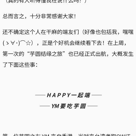
（真的有人听得懂我在说什么吗？）
总而言之，十分非常感谢大家！
还不确定这个人在干麻的端友们（好像也包括我，嘿嘿
(ゝ∀･)⌒☆），正是个好机会继续看下去！在上周，
第一次的“芋圆结缘之旅”也已经正式出航，大概发生
了下面这些事：
—— H A P P Y 一 起 端 ——
—— YM 要 吃 芋 圆 ——