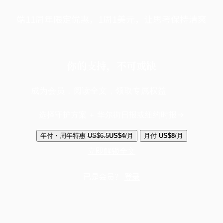
端11周年限定优惠，1周1美元，让思考保持清爽
你的支持，不可或缺
成为会员，阅读全文，领取专属权益
选择守护方案 + 华尔街日报或纽约时报
年付・周年特惠
US$6.5
US$4
/月
月付
US$8
/月
立即解锁全文
已是会员？
登录