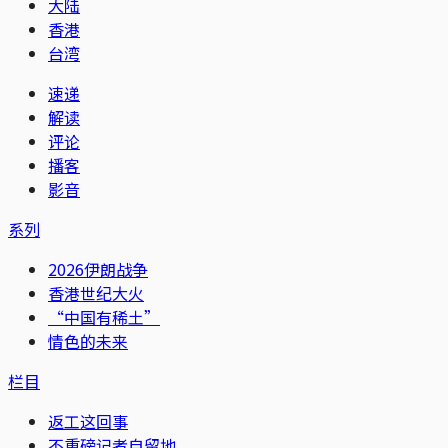
大陆
香港
台湾
速递
解读
评论
播客
影音
系列
2026伊朗战争
香港世纪大火
“中国有稀土”
情色的未来
栏目
返工这回事
不重磅记者自留地