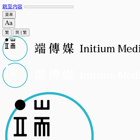
跳至内容
菜单
繁
简
|
繁