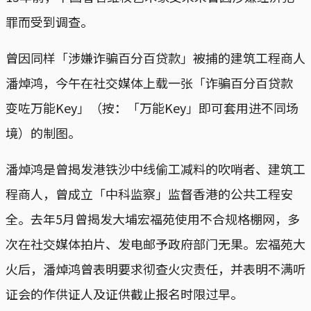
罪而受到调查。
曾因同样「涉嫌诈骗百分百贷款」被捕的建筑工程商人
潘焯鸿，今午在社交媒体上载一张「诈骗百分百贷款
变咗万能Key」（按：「万能Key」即可套用进不同场
境）的制图。
潘焯鸿是曾揭发港铁沙中线偷工减料的吹哨者、建筑工
程商人，曾成立「中科监察」监督香港的公共工程安
全。去年5月曾揭发大埔宏福苑使用不合规格棚网，多
次在社交媒体拍片、发电邮予政府部门无果。宏福苑大
火后，潘焯鸿曾表明​​要求彻查火灾责任，并表明不满听
证会的作供证人及证供截止报名时限过早。