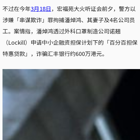
不过在今年
3月18日
，宏福苑大火听证会前夕，警方以
涉嫌「串谋欺诈」罪拘捕潘焯鸿、其妻子及4名公司员
工。案情指，潘焯鸿透过外科口罩制造公司诺翘
（Lockill）申请中小企融资担保计划下的「百分百担保
特惠贷款」，诈骗汇丰银行约600万港元。