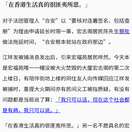
「在香港生活真的很匪夷所思。」
对于法团管理人“合安”以“要核对连署签名、包括查
册”为理由申请延长时限一事，宏志阁居民陈先生
狠批
做法拖延时间，“合安根本就站在政府那边”。
江祥发被捕消息发出后，引来宏福苑居民哗然。今天本
是宏福苑唯一一幢没被大火焚毁的大厦宏志阁的第二次
上楼日，有陪伴街坊上楼的同住友人向传媒回应江祥发
被捕时，重提大火期间亦有民间义工被指质疑，有没有
问题都是当局说了算：
「我只可以话，现在这个社会都
是有病，我只可以说。」
「在香港生活真的很匪夷所思。」另一名不愿具名的宏