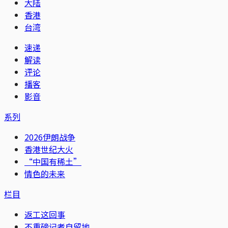
大陆
香港
台湾
速递
解读
评论
播客
影音
系列
2026伊朗战争
香港世纪大火
“中国有稀土”
情色的未来
栏目
返工这回事
不重磅记者自留地