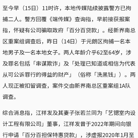
至今早（15日）11时许，本地传媒陆续披露警方已拘
捕二人。警方回覆《端传媒》查询指，早前接获报案
指，怀疑有公司骗取政府「百分百贷款」。经新界南总
区重案组调查后，昨日（14日）于元朗区拘捕一名本
地男子及一名本地女子。两人年龄介乎62至64岁，涉
及罪名包括「串谋欺诈」及「处理已知道或相信为代表
从可公诉罪行的得益的财产」（俗称「洗黑钱」）。两
人现正被扣留调查，案件交由新界南总区重案组1A队
调查。
综合消息指，江祥发及其妻子张若兰同为「艺锶室内设
计工程有限公司」董事，江祥发曾于2022年期间向银
行申请「百分百担保特惠贷款」，涉虚报2020年1月至