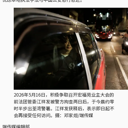
2026年5月16日，积极争取召开宏福苑业主大会的
前法团管委江祥发被警方拘查两日后，于今晨约零
时半步出荃湾警署。江祥发获释后，表示即日起不
会再接受任何访问。摄：邓家烜/端传媒
端传媒编辑部