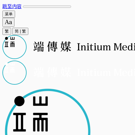
跳至内容
菜单
繁
简
|
繁