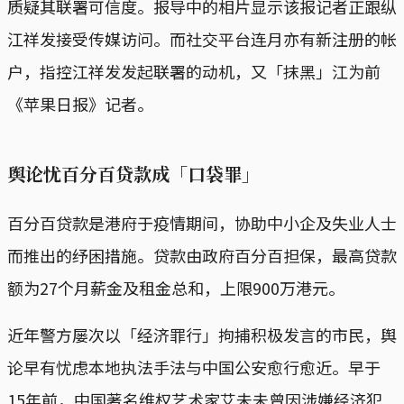
质疑其联署可信度。报导中的相片显示该报记者正跟纵
江祥发接受传媒访问。而社交平台连月亦有新注册的帐
户，指控江祥发发起联署的动机，又「抹黑」江为前
《苹果日报》记者。
舆论忧百分百贷款成「口袋罪」
百分百贷款是港府于疫情期间，协助中小企及失业人士
而推出的纾困措施。贷款由政府百分百担保，最高贷款
额为27个月薪金及租金总和，上限900万港元。
近年警方屡次以「经济罪行」拘捕积极发言的市民，舆
论早有忧虑本地执法手法与中国公安愈行愈近。早于
15年前，中国著名维权艺术家艾未未曾因涉嫌经济犯