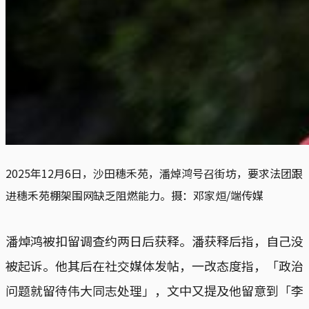
2025年12月6日，沙田穗禾苑，潘焯鸿号召街坊，要求法团跟
进穗禾苑棚架围网缺乏阻燃能力。摄：邓家烜/端传媒
潘焯鸿被扣留调查约两日后获释。潘获释后指，自己没
被起诉。他其后在社交媒体发帖，一改态度指，「政治
问题就留待伟大同志处理」，文中又提及他留意到「李