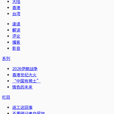
大陆
香港
台湾
速递
解读
评论
播客
影音
系列
2026伊朗战争
香港世纪大火
“中国有稀土”
情色的未来
栏目
返工这回事
不重磅记者自留地