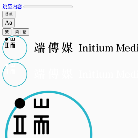
跳至内容
菜单
繁
简
|
繁