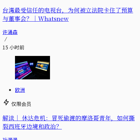
台湾最受信任的电视台，为何被立法院卡住了预算
与董事会？｜Whatsnew
许涌森
15 小时前
欧洲
仅限会员
解读｜
休达危机：冒死偷渡的摩洛哥青年，如何撕
裂西班牙边境和政治？
孙漫漫