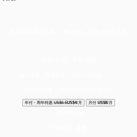
端11周年限定优惠，1周1美元，让思考保持清爽
你的支持，不可或缺
成为会员，阅读全文，领取专属权益
选择守护方案 + 华尔街日报或纽约时报
年付・周年特惠
US$6.5
US$4
/月
月付
US$8
/月
立即解锁全文
已是会员？
登录