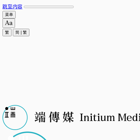
跳至内容
菜单
繁
简
|
繁