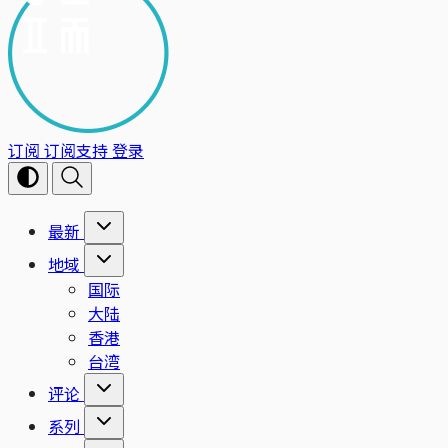
订阅
订阅支持
登录
最新
地域
国际
大陆
香港
台湾
评论
系列