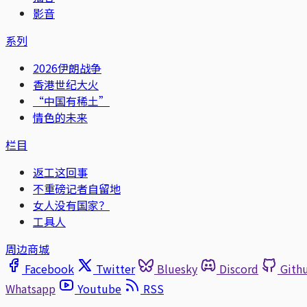
影音
系列
2026伊朗战争
香港世纪大火
“中国有稀土”
情色的未来
栏目
返工这回事
不重磅记者自留地
女人没有国家？
工具人
周边商城
Facebook
Twitter
Bluesky
Discord
Gith
Whatsapp
Youtube
RSS