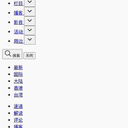
栏目
播客
影音
活动
周边
搜索
关闭
最新
国际
大陆
香港
台湾
速递
解读
评论
播客