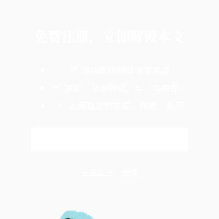
免费注册，立即解锁本文
注册即可畅读限定报道
领取「总编周记」与「端周报」
收藏喜欢的文章、作者、系列
免费注册
已是会员？
登录