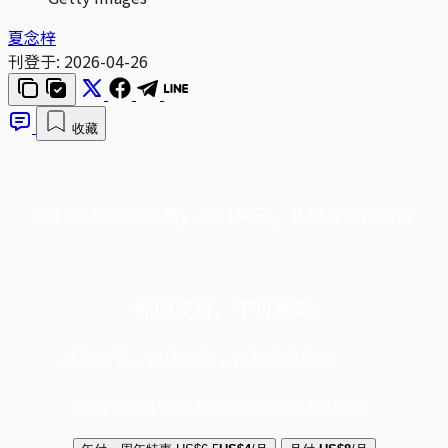
夏念梓
刊登于:
2026-04-26
收藏
端11周年限定优惠，1周1美元，让思考保持清爽
你的支持，不可或缺
成为会员，阅读全文，领取专属权益
选择守护方案 + 华尔街日报或纽约时报