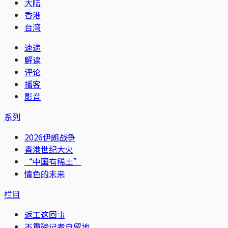
大陆
香港
台湾
速递
解读
评论
播客
影音
系列
2026伊朗战争
香港世纪大火
“中国有稀土”
情色的未来
栏目
返工这回事
不重磅记者自留地