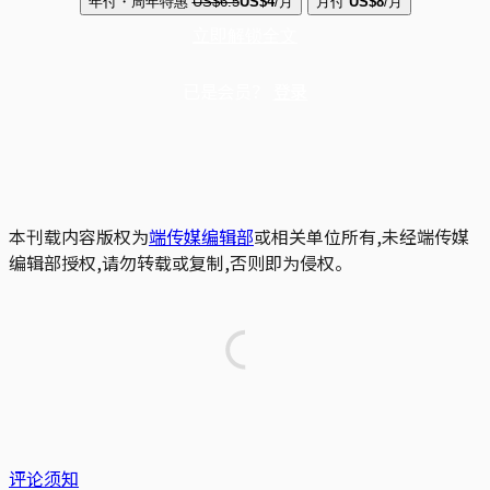
年付・周年特惠
US$6.5
US$4
/月
月付
US$8
/月
立即解锁全文
已是会员？
登录
本刊载内容版权为
端传媒编辑部
或相关单位所有,未经端传媒
编辑部授权,请勿转载或复制,否则即为侵权。
评论须知