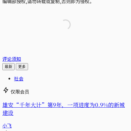
编辑部授权,请勿转载或复制,否则即为侵权。
评论须知
最新
更多
社会
仅限会员
雄安“千年大计”第9年，一项进度为0.9%的新城
建设
小飞