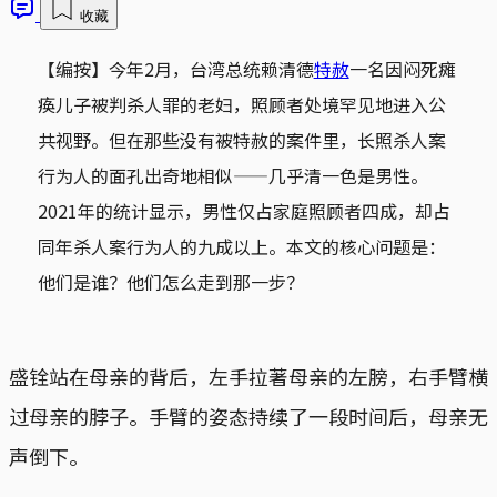
收藏
【编按】今年2月，台湾总统赖清德
特赦
一名因闷死瘫
痪儿子被判杀人罪的老妇，照顾者处境罕见地进入公
共视野。但在那些没有被特赦的案件里，长照杀人案
行为人的面孔出奇地相似——几乎清一色是男性。
2021年的统计显示，男性仅占家庭照顾者四成，却占
同年杀人案行为人的九成以上。本文的核心问题是：
他们是谁？他们怎么走到那一步？
盛铨站在母亲的背后，左手拉著母亲的左膀，右手臂横
过母亲的脖子。手臂的姿态持续了一段时间后，母亲无
声倒下。