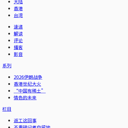
大陆
香港
台湾
速递
解读
评论
播客
影音
系列
2026伊朗战争
香港世纪大火
“中国有稀土”
情色的未来
栏目
返工这回事
不重磅记者自留地