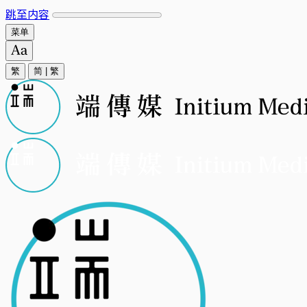
跳至内容
菜单
繁
简
|
繁