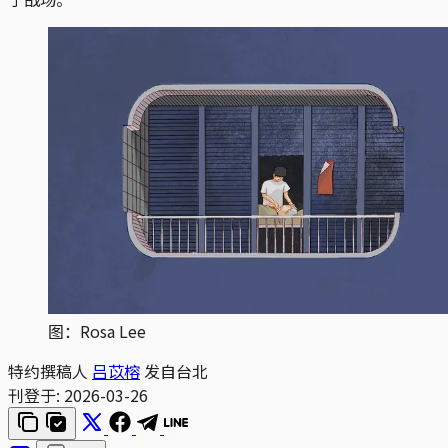
图：Rosa Lee
特约撰稿人
吕苡榕
发自台北
刊登于:
2026-03-26