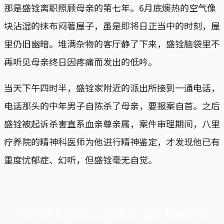
那是盛铨离职照顾母亲的第七年。6月底燠热的空气像
块沾湿的抹布闷著屋子，虽是即将日正当中的时刻，屋
里仍旧幽暗。堆满杂物的客厅静了下来，盛铨脑袋里不
再听见母亲终日因疼痛而发出的低吟。
当天下午四时半，盛铨家附近的派出所接到一通电话，
电话那头的中年男子自陈杀了母亲，要报案自首。之后
盛铨被起诉杀害直系血亲尊亲属，案件审理期间，八里
疗养院的精神科医师为他进行精神鉴定，才发现他已有
重度忧郁症、幻听，但盛铨毫无自觉。
端11周年限定优惠，1周1美元，让思考保持清爽