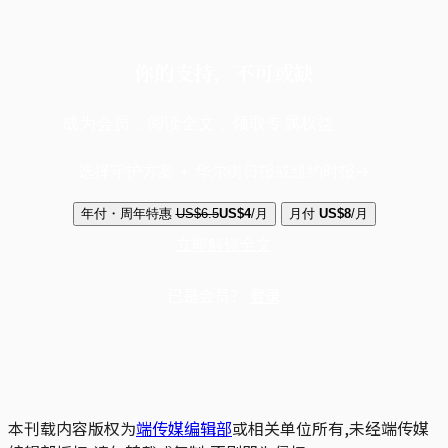
你的支持，不可或缺
成为会员，阅读全文，领取专属权益
选择守护方案 + 华尔街日报或纽约时报
年付・周年特惠
US$6.5
US$4
/月
月付
US$8
/月
立即解锁全文
已是会员？
登录
本刊载内容版权为
端传媒编辑部
或相关单位所有,未经端传媒