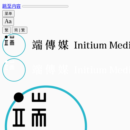
跳至内容
菜单
繁
简
|
繁