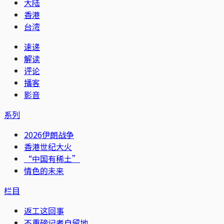
大陆
香港
台湾
速递
解读
评论
播客
影音
系列
2026伊朗战争
香港世纪大火
“中国有稀土”
情色的未来
栏目
返工这回事
不重磅记者自留地