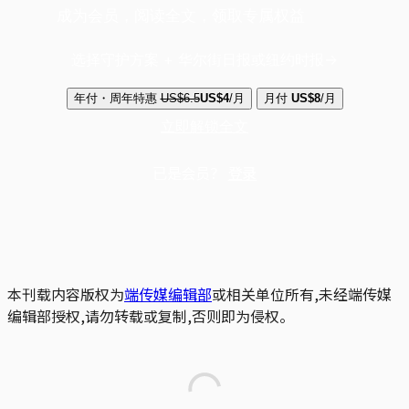
成为会员，阅读全文，领取专属权益
选择守护方案 + 华尔街日报或纽约时报
年付・周年特惠
US$6.5
US$4
/月
月付
US$8
/月
立即解锁全文
已是会员？
登录
本刊载内容版权为
端传媒编辑部
或相关单位所有,未经端传媒
编辑部授权,请勿转载或复制,否则即为侵权。