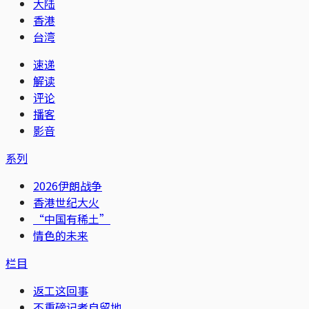
大陆
香港
台湾
速递
解读
评论
播客
影音
系列
2026伊朗战争
香港世纪大火
“中国有稀土”
情色的未来
栏目
返工这回事
不重磅记者自留地