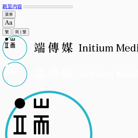
跳至内容
菜单
繁
简
|
繁