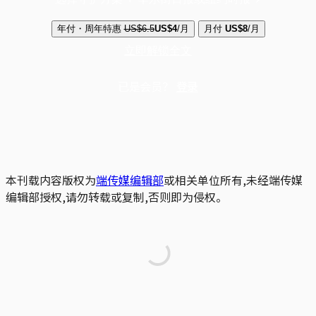
年付・周年特惠
US$6.5
US$4
/月
月付
US$8
/月
立即解锁全文
已是会员？
登录
本刊载内容版权为
端传媒编辑部
或相关单位所有,未经端传媒
编辑部授权,请勿转载或复制,否则即为侵权。