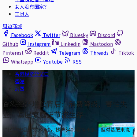
女人没有国家？
工具人
周边商城
Facebook
Twitter
Bluesky
Discord
Github
Instagram
Linkedin
Mastodon
Pinterest
Reddit
Telegram
Threads
Tiktok
Whatsapp
Youtube
RSS
香港经济分岔口
香港
消费
香港经济增长背后：消费降级、害怕失
业，基层家庭正节流生存
“比起掉烟头罚$3000，抄牌$400看似不多，但对基层来说
就‘一蚊都嫌多’。”