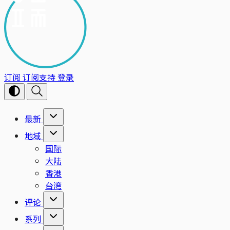
订阅
订阅支持
登录
最新
地域
国际
大陆
香港
台湾
评论
系列