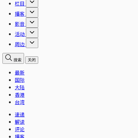
栏目
播客
影音
活动
周边
搜索
关闭
最新
国际
大陆
香港
台湾
速递
解读
评论
播客