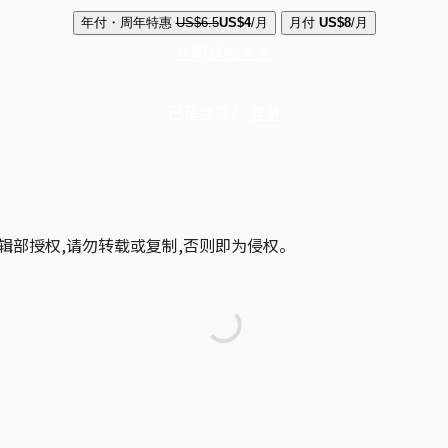
年付・周年特惠
US$6.5
US$4
/月
月付
US$8
/月
立即解锁全文
已是会员？
登录
辑部授权,请勿转载或复制,否则即为侵权。