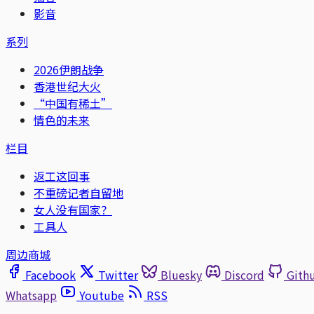
影音
系列
2026伊朗战争
香港世纪大火
“中国有稀土”
情色的未来
栏目
返工这回事
不重磅记者自留地
女人没有国家？
工具人
周边商城
Facebook
Twitter
Bluesky
Discord
Gith
Whatsapp
Youtube
RSS