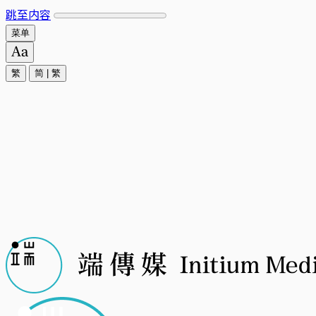
跳至内容
菜单
繁
简
|
繁