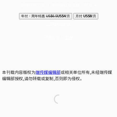
选择守护方案 + 华尔街日报或纽约时报
年付・周年特惠
US$6.5
US$4
/月
月付
US$8
/月
立即解锁全文
已是会员？
登录
本刊载内容版权为
端传媒编辑部
或相关单位所有,未经端传媒
编辑部授权,请勿转载或复制,否则即为侵权。