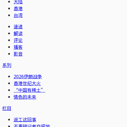
大陆
香港
台湾
速递
解读
评论
播客
影音
系列
2026伊朗战争
香港世纪大火
“中国有稀土”
情色的未来
栏目
返工这回事
不重磅记者自留地