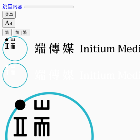
跳至内容
菜单
繁
简
|
繁