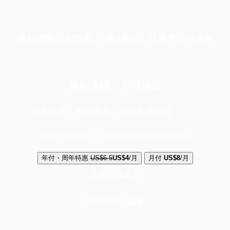
端11周年限定优惠，1周1美元，让思考保持清爽
你的支持，不可或缺
成为会员，阅读全文，领取专属权益
选择守护方案 + 华尔街日报或纽约时报
年付・周年特惠
US$6.5
US$4
/月
月付
US$8
/月
立即解锁全文
已是会员？
登录