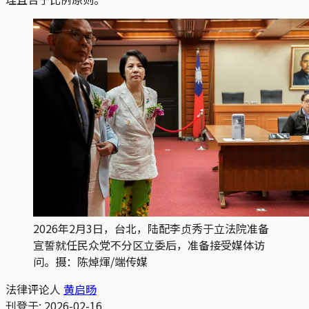
2026年2月3日，台北，陆配李贞秀于立法院准备
宣誓就任民众党不分区立委后，准备接受媒体访
问。摄：陈焯煇/端传媒
法律评论人
黄启旸
刊登于:
2026-02-16