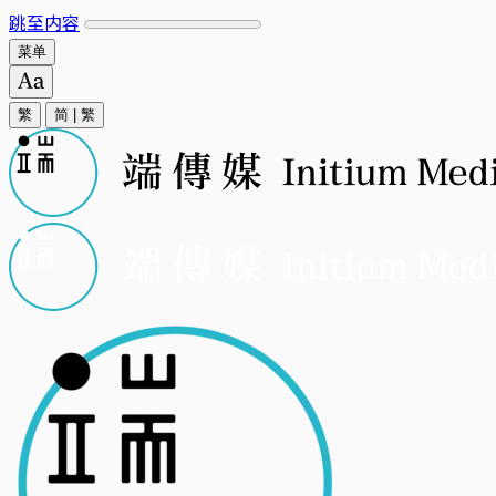
跳至内容
菜单
繁
简
|
繁