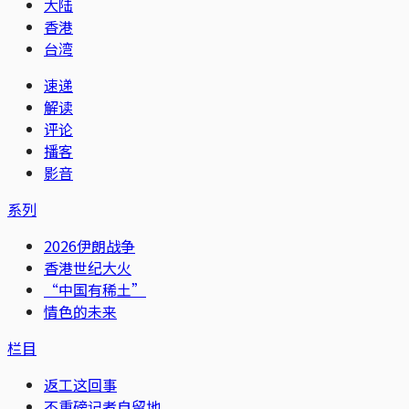
大陆
香港
台湾
速递
解读
评论
播客
影音
系列
2026伊朗战争
香港世纪大火
“中国有稀土”
情色的未来
栏目
返工这回事
不重磅记者自留地