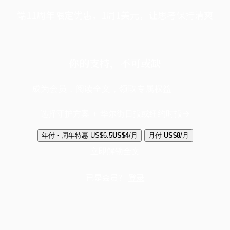
端11周年限定优惠，1周1美元，让思考保持清爽
你的支持，不可或缺
成为会员，阅读全文，领取专属权益
选择守护方案 + 华尔街日报或纽约时报
年付・周年特惠
US$6.5
US$4
/月
月付
US$8
/月
立即解锁全文
已是会员？
登录