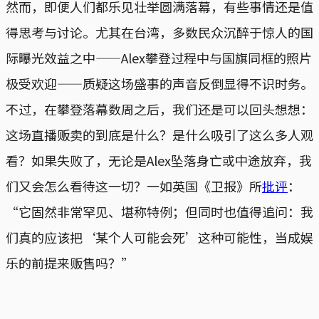
然而，即便人们都乐见壮举圆满落幕，有些事情还是值
得思考与讨论。尤其在台湾，多数民众沉醉于惊人的国
际曝光效益之中——Alex攀登过程中与国旗同框的照片
极受欢迎——质疑这场盛事的声音反倒显得不识时务。
不过，在攀登落幕数周之后，我们还是可以回头想想：
这场直播贩卖的到底是什么？是什么吸引了这么多人观
看？如果失败了，无论是Alex坠落身亡或中途放弃，我
们又会怎么看待这一切？一如英国《卫报》所
批评
：
“它固然非常罕见、堪称特例；但同时也值得追问：我
们真的应该把‘某个人可能会死’这种可能性，当成娱
乐的前提来贩售吗？”