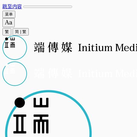
跳至内容
菜单
繁
简
|
繁