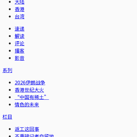
大陆
香港
台湾
速递
解读
评论
播客
影音
系列
2026伊朗战争
香港世纪大火
“中国有稀土”
情色的未来
栏目
返工这回事
不重磅记者自留地