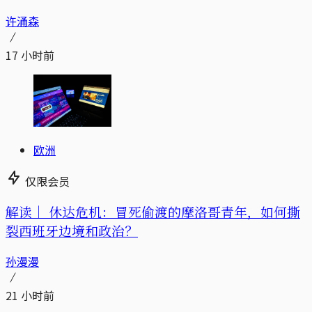
许涌森
17 小时前
欧洲
仅限会员
解读｜
休达危机：冒死偷渡的摩洛哥青年，如何撕
裂西班牙边境和政治？
孙漫漫
21 小时前