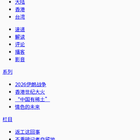
大陆
香港
台湾
速递
解读
评论
播客
影音
系列
2026伊朗战争
香港世纪大火
“中国有稀土”
情色的未来
栏目
返工这回事
不重磅记者自留地