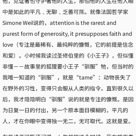
他，见证著也守护著他的人生，那怕他的人生在他人眼
中是如此的平凡﹑无聊﹑乏善可陈。就像法国哲学家
Simone Weil说的，attention is the rarest and
purest form of generosity, it presupposes faith and
love（专注是最稀有、最纯粹的慷慨，它的前提是信念
和爱）。小时候我读过圣修伯里的《小王子》，但似懂
非懂－－故事里的狐狸要小王子“驯服”牠，但当时的
我唯一知道的“驯服”，就是“tame”：动物丧失了
在野外的习性，变得只会服从人类的指令。直到很久以
后，我才隐隐明白“驯服”说的就是专注的慷慨。是因
为日复一日的付出，另一个原本面目模糊的，平凡的
人，才在你眼中变得独一无二，无可取代。这就是爱。