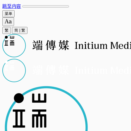
跳至内容
菜单
繁
简
|
繁