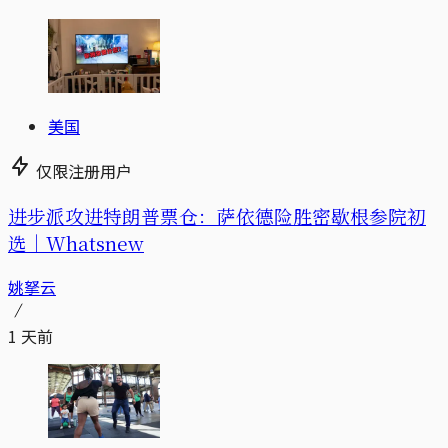
美国
仅限注册用户
进步派攻进特朗普票仓：萨依德险胜密歇根参院初
选｜Whatsnew
姚拏云
1 天前