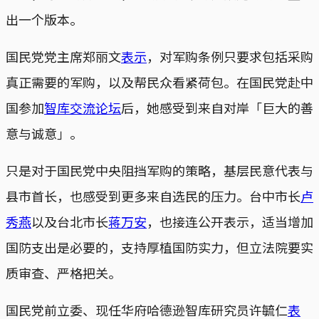
出一个版本。
国民党党主席郑丽文
表示
，对军购条例只要求包括采购
真正需要的军购，以及帮民众看紧荷包。在国民党赴中
国参加
智库交流论坛
后，她感受到来自对岸「巨大的善
意与诚意」。
只是对于国民党中央阻挡军购的策略，基层民意代表与
县市首长，也感受到更多来自选民的压力。台中市长
卢
秀燕
以及台北市长
蒋万安
，也接连公开表示，适当增加
国防支出是必要的，支持厚植国防实力，但立法院要实
质审查、严格把关。
国民党前立委、现任华府哈德逊智库研究员许毓仁
表