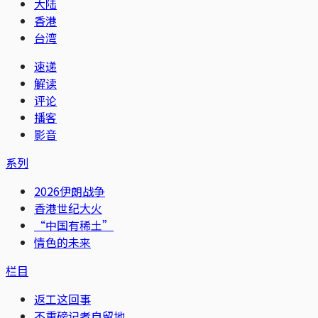
大陆
香港
台湾
速递
解读
评论
播客
影音
系列
2026伊朗战争
香港世纪大火
“中国有稀土”
情色的未来
栏目
返工这回事
不重磅记者自留地