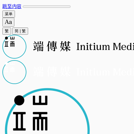
跳至内容
菜单
繁
简
|
繁