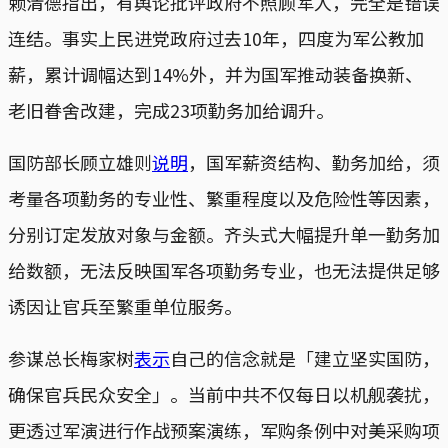
赖清德指出，有舆论批评政府不照顾军人，完全是错误
连结。事实上民进党政府过去10年，四度为军公教加
薪，累计调幅达到14%外，并为国军推动装备换新、
老旧眷舍改建，完成23项勤务加给调升。
国防部长顾立雄则
说明
，国军薪资结构、勤务加给，须
考量各项勤务的专业性、繁重程度以及危险性等因素，
分别订定发放对象与金额。齐头式大幅提升单一勤务加
给数额，无法反映国军各项勤务专业，也无法提供足够
诱因让官兵至繁重单位服务。
参谋总长梅家树
表示
自己的信念就是「建立坚实国防，
确保官兵民众安全」。当前中共不仅每日以机舰袭扰，
更透过军演进行作战预案演练，军购条例中对美采购项