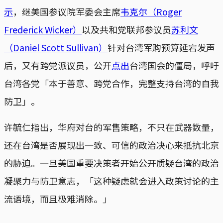
示
，继美国参议院军委会主席
韦克尔（Roger
Frederick Wicker）
以及共和党联邦参议员
苏利文
（Daniel Scott Sullivan）
针对台湾军购预算延宕发声
后，又有跨党派议员，公开
点出
台湾国会的僵局，呼吁
台湾各党「本于善意、跨党合作，完整支持台湾的自我
防卫」。
许毓仁指出，华府对台的军售策略，不只在武器数量，
还在台湾是否展现出一致、可信的政治决心来抵抗北京
的胁迫。一旦美国重要决策者开始公开质疑台湾的政治
凝聚力与防卫意志，「这种疑虑就会进入政策讨论的主
流语境，而且极难消除。」