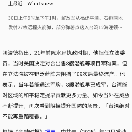
上最近｜Whatsnew
30日上午9时至下午1时，解放军从福建平潭、石狮两地
发射27枚远程火箭弹，部分弹著点落入台湾12海浬领海
与24海浬邻接区之间，创下历次军演最接近台湾本岛的
纪录。
赖清德指出，21年前陈水扁执政时期，他担任立法委
员，当时美国决定对台出售8艘潜舰等项目军购案，但
在立法院被在野泛蓝阵营阻挡了69次后最终流产。他
表示，当年若能通过军购，8艘潜舰早已成军，台湾能
对区域的和平稳定提早贡献更多力量。如今当外在威胁
不断提升，再次看到阻挡提升国防的场景，「台湾绝对
不能再重蹈覆辙。」
根据《金融时报》
报导
，中共去（2025）年12月发动