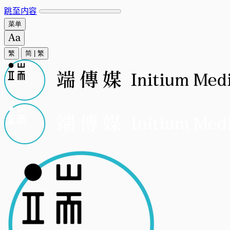
跳至内容
菜单
繁
简
|
繁