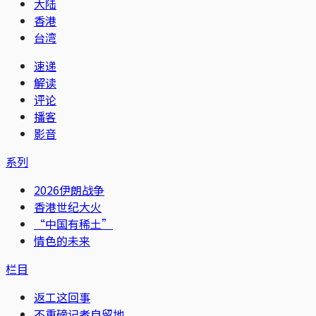
大陆
香港
台湾
速递
解读
评论
播客
影音
系列
2026伊朗战争
香港世纪大火
“中国有稀土”
情色的未来
栏目
返工这回事
不重磅记者自留地