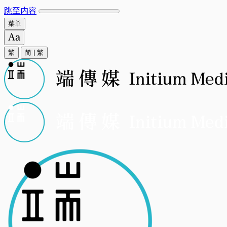
跳至内容
菜单
繁
简
|
繁