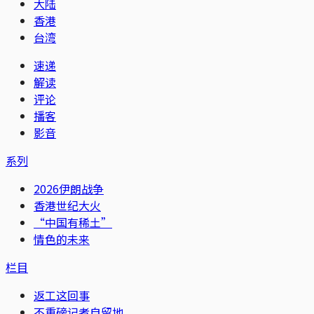
大陆
香港
台湾
速递
解读
评论
播客
影音
系列
2026伊朗战争
香港世纪大火
“中国有稀土”
情色的未来
栏目
返工这回事
不重磅记者自留地