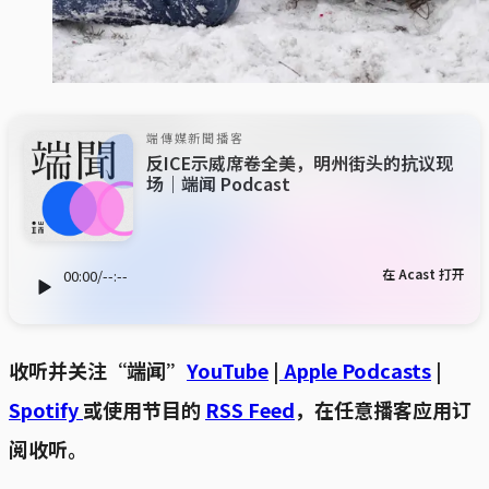
端傳媒新聞播客
反ICE示威席卷全美，明州街头的抗议现
场｜端闻 Podcast
在 Acast 打开
00:00
/
--:--
收听并关注“端闻”
YouTube
|
Apple Podcasts
|
Spotify
或使用节目的
RSS Feed
，在任意播客应用订
阅收听。