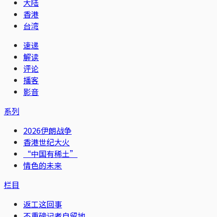
大陆
香港
台湾
速递
解读
评论
播客
影音
系列
2026伊朗战争
香港世纪大火
“中国有稀土”
情色的未来
栏目
返工这回事
不重磅记者自留地