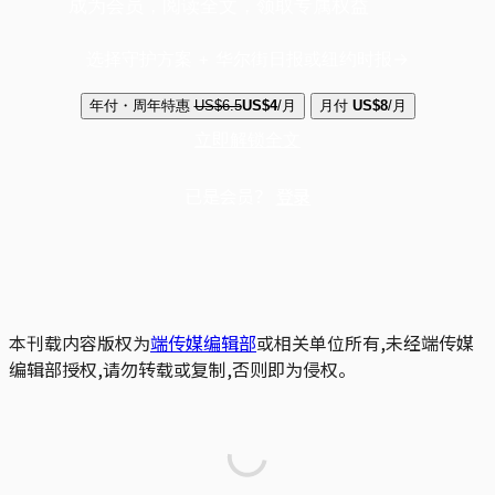
成为会员，阅读全文，领取专属权益
选择守护方案 + 华尔街日报或纽约时报
年付・周年特惠
US$6.5
US$4
/月
月付
US$8
/月
立即解锁全文
已是会员？
登录
本刊载内容版权为
端传媒编辑部
或相关单位所有,未经端传媒
编辑部授权,请勿转载或复制,否则即为侵权。