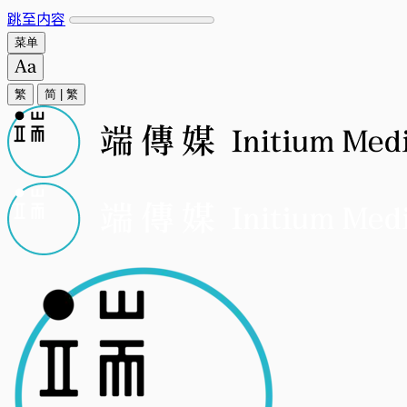
跳至内容
菜单
繁
简
|
繁