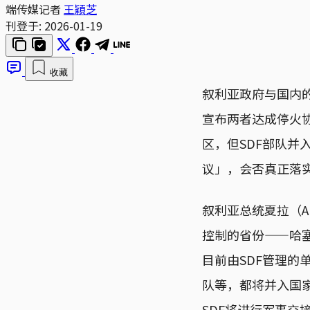
端传媒记者
王穎芝
刊登于:
2026-01-19
收藏
叙利亚政府与国内的
宣布两者达成停火
区，但SDF部队并
议」，会否真正落
叙利亚总统夏拉（Ah
控制的省份——哈塞克省
目前由SDF管理的
队等，都将并入国
SDF将进行军事