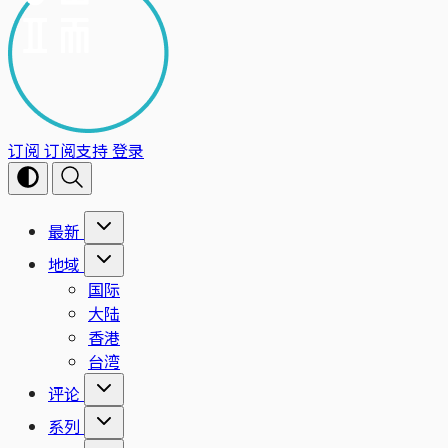
订阅
订阅支持
登录
最新
地域
国际
大陆
香港
台湾
评论
系列