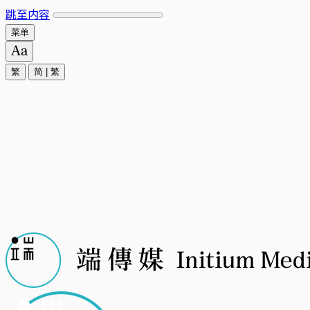
跳至内容
菜单
繁
简
|
繁