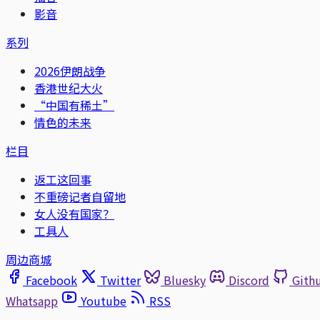
影音
系列
2026伊朗战争
香港世纪大火
“中国有稀土”
情色的未来
栏目
返工这回事
不重磅记者自留地
女人没有国家？
工具人
周边商城
Facebook
Twitter
Bluesky
Discord
Gith
Whatsapp
Youtube
RSS