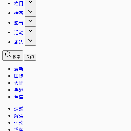
栏目
播客
影音
活动
周边
搜索
关闭
最新
国际
大陆
香港
台湾
速递
解读
评论
播客