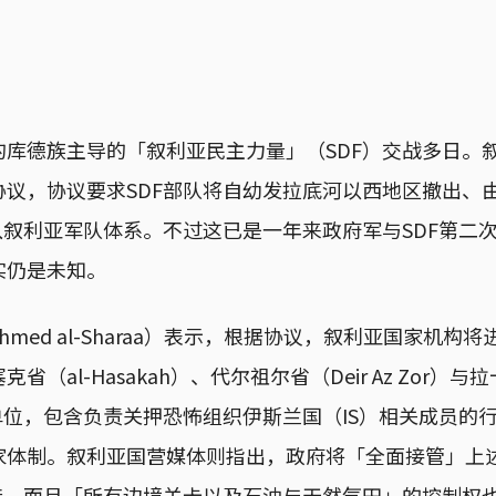
库德族主导的「叙利亚民主力量」（SDF）交战多日。叙
协议，协议要求SDF部队将自幼发拉底河以西地区撤出、
入叙利亚军队体系。不过这已是一年来政府军与SDF第二
实仍是未知。
med al-Sharaa）表示，根据协议，叙利亚国家机构将
（al-Hasakah）、代尔祖尔省（Deir Az Zor）与
单位，包含负责关押恐怖组织伊斯兰国（IS）相关成员的
家体制。叙利亚国营媒体则指出，政府将「全面接管」上
交接，而且「所有边境关卡以及石油与天然气田」的控制权