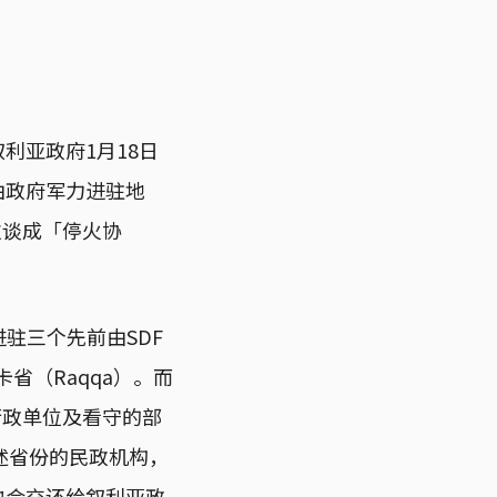
利亚政府1月18日
由政府军力进驻地
次谈成「停火协
进驻三个先前由SDF
拉卡省（Raqqa）。而
行政单位及看守的部
述省份的民政机构，
也会交还给叙利亚政