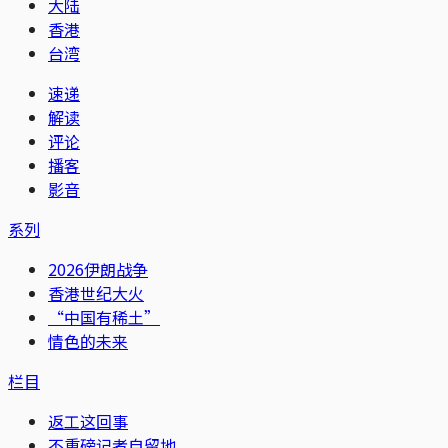
大陆
香港
台湾
速递
解读
评论
播客
影音
系列
2026伊朗战争
香港世纪大火
“中国有稀土”
情色的未来
栏目
返工这回事
不重磅记者自留地