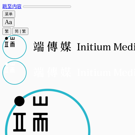
跳至内容
菜单
繁
简
|
繁