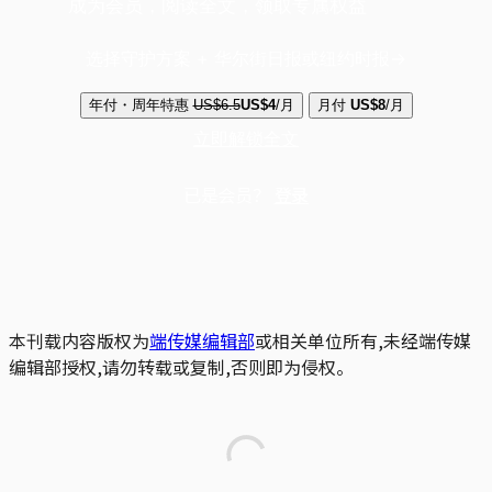
成为会员，阅读全文，领取专属权益
选择守护方案 + 华尔街日报或纽约时报
年付・周年特惠
US$6.5
US$4
/月
月付
US$8
/月
立即解锁全文
已是会员？
登录
本刊载内容版权为
端传媒编辑部
或相关单位所有,未经端传媒
编辑部授权,请勿转载或复制,否则即为侵权。