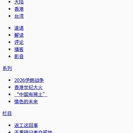
大陆
香港
台湾
速递
解读
评论
播客
影音
系列
2026伊朗战争
香港世纪大火
“中国有稀土”
情色的未来
栏目
返工这回事
不重磅记者自留地