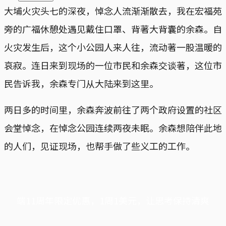
大埔火灾头七的深夜，悼念人流渐渐散去，我在宏福苑
旁的广福休憩处遇见戴住口罩、背著大背囊的余森。自
火灾发生后，这个小公园人来人往，流动著一股温暖的
哀寂。连日来到现场的一位市民和余森交谈著，这位市
民告诉我，余森专门从大陆来到这里。
两日多的时间里，余森奔波前往了两个政府设置的社区
会堂悼念，在悼念公园连续两夜未眠。余森想陪伴此地
的人们，见证现场，也帮手做了些义工的工作。
端11周年限定优惠，1周1美元，让思考保持清爽