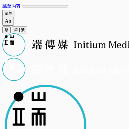
跳至内容
菜单
繁
简
|
繁