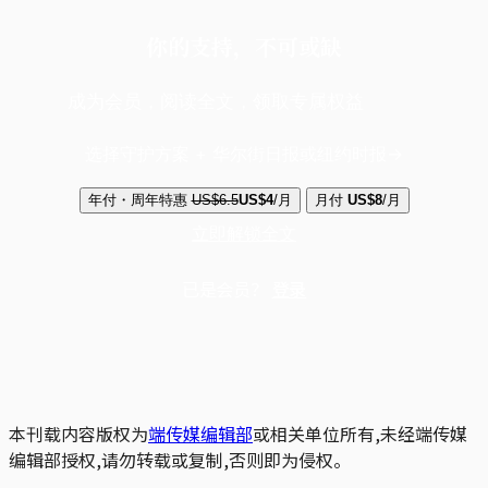
你的支持，不可或缺
成为会员，阅读全文，领取专属权益
选择守护方案 + 华尔街日报或纽约时报
年付・周年特惠
US$6.5
US$4
/月
月付
US$8
/月
立即解锁全文
已是会员？
登录
本刊载内容版权为
端传媒编辑部
或相关单位所有,未经端传媒
编辑部授权,请勿转载或复制,否则即为侵权。