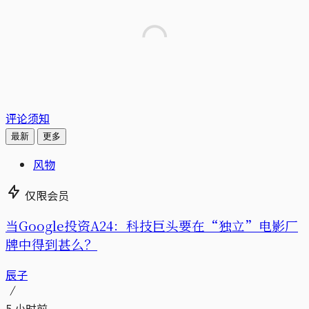
评论须知
最新
更多
风物
仅限会员
当Google投资A24：科技巨头要在“独立”电影厂
牌中得到甚么？
辰子
5 小时前