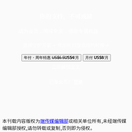
你的支持，不可或缺
成为会员，阅读全文，领取专属权益
选择守护方案 + 华尔街日报或纽约时报
年付・周年特惠
US$6.5
US$4
/月
月付
US$8
/月
立即解锁全文
已是会员？
登录
本刊载内容版权为
端传媒编辑部
或相关单位所有,未经端传媒
编辑部授权,请勿转载或复制,否则即为侵权。