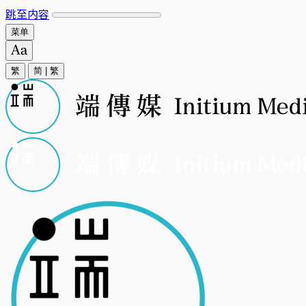
跳至内容
菜单
繁
简
|
繁