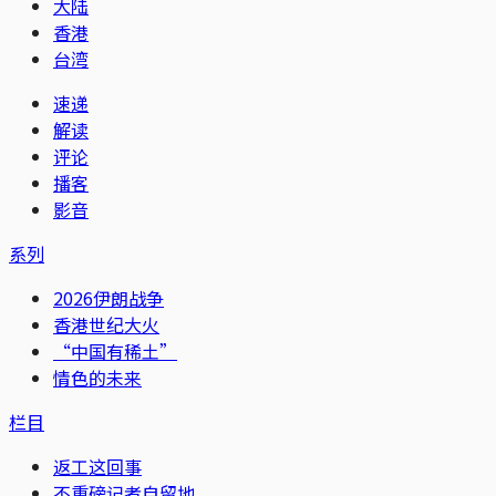
大陆
香港
台湾
速递
解读
评论
播客
影音
系列
2026伊朗战争
香港世纪大火
“中国有稀土”
情色的未来
栏目
返工这回事
不重磅记者自留地