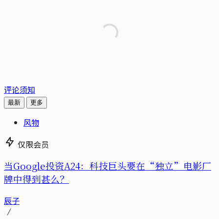
评论须知
最新
更多
风物
仅限会员
当Google投资A24：科技巨头要在“独立”电影厂
牌中得到甚么？
辰子