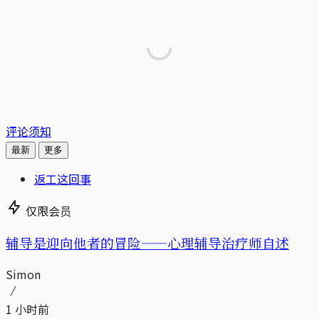
评论须知
最新
更多
返工这回事
仅限会员
辅导是迎向他者的冒险——心理辅导治疗师自述
Simon
1 小时前