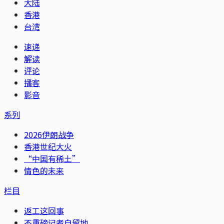
大陆
香港
台湾
速递
解读
评论
播客
影音
系列
2026伊朗战争
香港世纪大火
“中国有稀土”
情色的未来
栏目
返工这回事
不重磅记者自留地