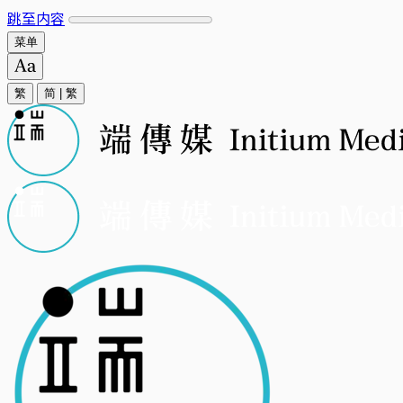
跳至内容
菜单
繁
简
|
繁