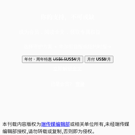
你的支持，不可或缺
成为会员，阅读全文，领取专属权益
选择守护方案 + 华尔街日报或纽约时报
年付・周年特惠
US$6.5
US$4
/月
月付
US$8
/月
立即解锁全文
已是会员？
登录
本刊载内容版权为
端传媒编辑部
或相关单位所有,未经端传媒
编辑部授权,请勿转载或复制,否则即为侵权。