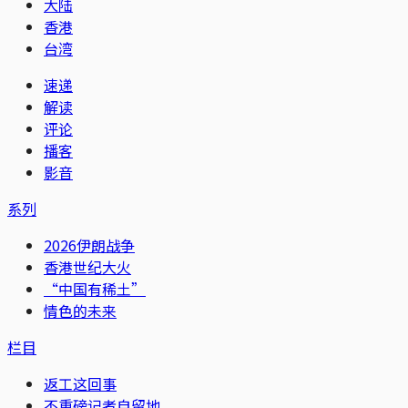
大陆
香港
台湾
速递
解读
评论
播客
影音
系列
2026伊朗战争
香港世纪大火
“中国有稀土”
情色的未来
栏目
返工这回事
不重磅记者自留地