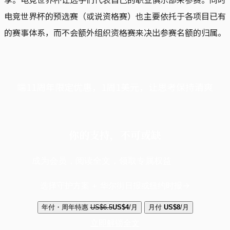
电竞世界杯的预选赛（或说资格赛）也主要依托于各项目已有
的赛事体系，而不会额外组织资格赛来决出参赛名额的归属。
端11周年限定优惠，1周1美元，让思考保持清爽
你的支持，不可或缺
成为会员，阅读全文，领取专属权益
选择守护方案 + 华尔街日报或纽约时报
年付・周年特惠
US$6.5
US$4
/月
月付
US$8
/月
立即解锁全文