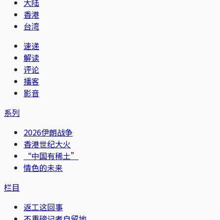
大陆
香港
台湾
速递
解读
评论
播客
影音
系列
2026伊朗战争
香港世纪大火
“中国有稀土”
情色的未来
栏目
返工这回事
不重磅记者自留地