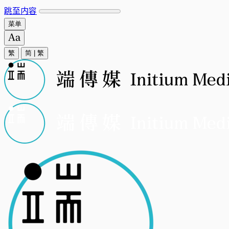
跳至内容
菜单
繁
简
|
繁