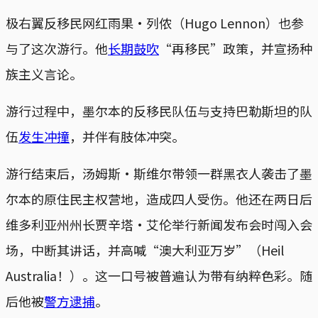
极右翼反移民网红雨果·列侬（Hugo Lennon）也参
与了这次游行。他
长期鼓吹
“再移民”政策，并宣扬种
族主义言论。
游行过程中，墨尔本的反移民队伍与支持巴勒斯坦的队
伍
发生冲撞
，并伴有肢体冲突。
游行结束后，汤姆斯·斯维尔带领一群黑衣人袭击了墨
尔本的原住民主权营地，造成四人受伤。他还在两日后
维多利亚州州长贾辛塔·艾伦举行新闻发布会时闯入会
场，中断其讲话，并高喊“澳大利亚万岁”（Heil
Australia！）。这一口号被普遍认为带有纳粹色彩。随
后他被
警方逮捕
。