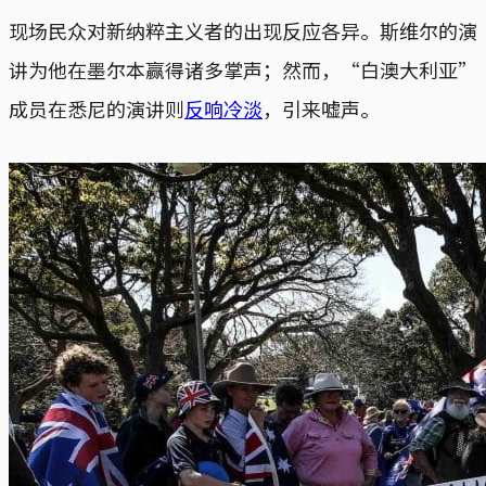
现场民众对新纳粹主义者的出现反应各异。斯维尔的演
讲为他在墨尔本赢得诸多掌声；然而，“白澳大利亚”
成员在悉尼的演讲则
反响冷淡
，引来嘘声。