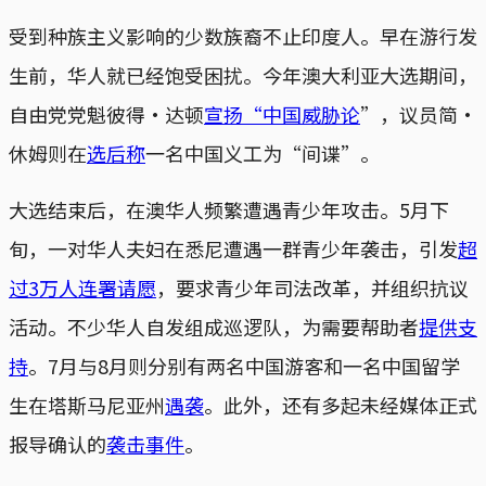
受到种族主义影响的少数族裔不止印度人。早在游行发
生前，华人就已经饱受困扰。今年澳大利亚大选期间，
自由党党魁彼得·达顿
宣扬“中国威胁论
”，议员简·
休姆则在
选后称
一名中国义工为“间谍”。
大选结束后，在澳华人频繁遭遇青少年攻击。5月下
旬，一对华人夫妇在悉尼遭遇一群青少年袭击，引发
超
过3万人连署请愿
，要求青少年司法改革，并组织抗议
活动。不少华人自发组成巡逻队，为需要帮助者
提供支
持
。7月与8月则分别有两名中国游客和一名中国留学
生在塔斯马尼亚州
遇袭
。此外，还有多起未经媒体正式
报导确认的
袭击事件
。