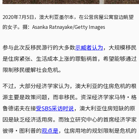
2020年7月5日，澳大利亚墨尔本，在公营房屋公寓窗边眺望
的女子。摄：Asanka Ratnayake/Getty Images
参与此次反移民游行的大多数
示威者认为
，大规模移民
是住房紧张、生活成本上涨的罪魁祸首，希望能够通过
限制移民缓解社会危机。
不过，大部分经济学家认为，澳大利亚的住房危机的根
源主要是政策问题，而非移民。资深经济学家马特・格
鲁德诺夫在接
受SBS采访时说
，澳大利亚住房短缺的原
因是缺乏经济适用房。而独立研究中心的首席经济学家
彼得·图利普的
观点是
，住房用地的规划限制是危机的