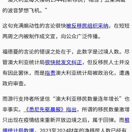
的波音梦想飞机。”
这句充满煽动性的言论很快
被反移民组织采纳
，在短短
两周之内被制作成文宣，向公众广泛传播。
福德曼的言论的错误之处在于，此数字是过境人数。尽
管澳大利亚统计局
很快就发文纠正
，但反移民人士并没
有因此罢休，而是
指责
澳大利亚统计局被政治化，遭遇
政府审查。
而游行支持者所坚信“澳大利亚移民数量连年增长”也
非事实。
《悉尼先驱晨报》指出
，所谓的移民数量激增
只出现在疫情结束重新开放边境之后，属于回弹。而
根
据统计局数据
，2023至2024财年的净移民人数已经有