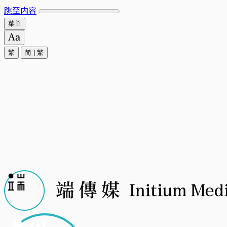
跳至内容
菜单
繁
简
|
繁