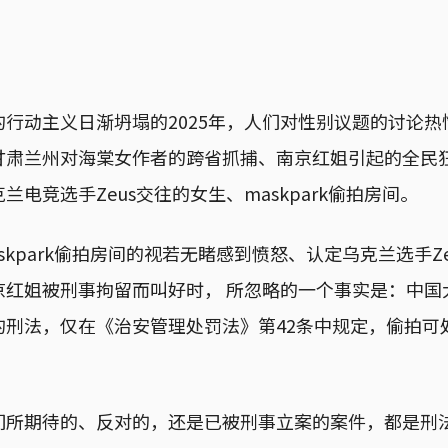
行动主义日渐坍塌的2025年，人们对性别议题的讨论
甘肃兰州对海棠女作者的跨省抓捕、南京红姐引起的全民
电竞选手Zeus交往的女生、maskpark偷拍房间。
skpark偷拍房间的视若无睹感到愤怒、认定乌克兰选手Z
京红姐被刑事拘留而叫好时， 所忽略的一个事实是：中国
的刑法，仅在《治安管理处罚法》第42条中规定，偷拍可
。
们所期待的、反对的，还是已被刑事立案的案件，都是刑