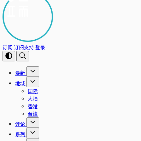
订阅
订阅支持
登录
最新
地域
国际
大陆
香港
台湾
评论
系列