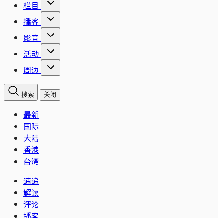
栏目
播客
影音
活动
周边
搜索
关闭
最新
国际
大陆
香港
台湾
速递
解读
评论
播客