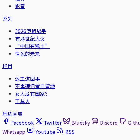
影音
系列
2026伊朗战争
香港世纪大火
“中国有稀土”
情色的未来
栏目
返工这回事
不重磅记者自留地
女人没有国家？
工具人
周边商城
Facebook
Twitter
Bluesky
Discord
Gith
Whatsapp
Youtube
RSS