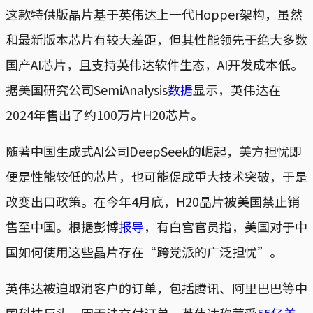
这款特供版晶片基于英伟达上一代Hopper架构，虽然
和最新版本芯片有较大差距，但其性能领先于绝大多数
国产AI芯片，且支持英伟达软件生态，AI开发成本低。
据美国研究公司SemiAnalysis
数据
显示，英伟达在
2024年售出了约100万片H20芯片。
随著中国生成式AI公司DeepSeek的崛起，美方担忧即
便是性能较低的芯片，也可能促成重大技术突破，于是
改变出口政策。在今年4月底，H20晶片被美国禁止销
售至中国。根据彭博
报导
，有白宫官员指，美国对于中
国如何使用这些晶片存在“跨党派的广泛担忧”。
英伟达被迫取消客户的订单，包括腾讯、阿里巴巴等中
国科技巨头。因无法交付订单，英伟达称蒙受
55亿美