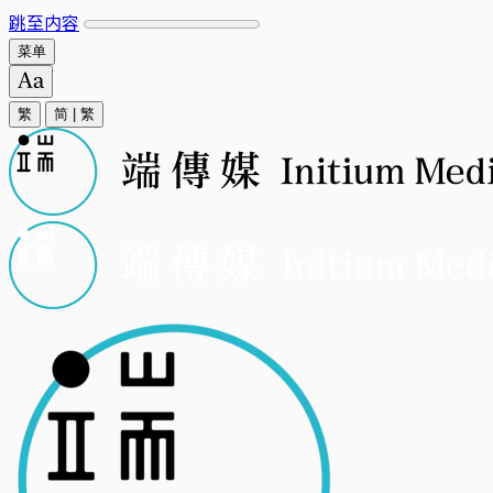
跳至内容
菜单
繁
简
|
繁