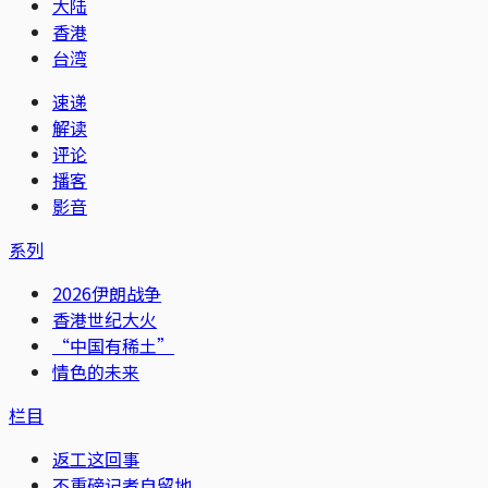
大陆
香港
台湾
速递
解读
评论
播客
影音
系列
2026伊朗战争
香港世纪大火
“中国有稀土”
情色的未来
栏目
返工这回事
不重磅记者自留地