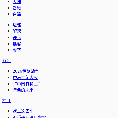
大陆
香港
台湾
速递
解读
评论
播客
影音
系列
2026伊朗战争
香港世纪大火
“中国有稀土”
情色的未来
栏目
返工这回事
不重磅记者自留地