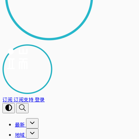
订阅
订阅支持
登录
最新
地域