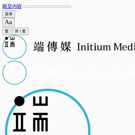
跳至内容
菜单
繁
简
|
繁