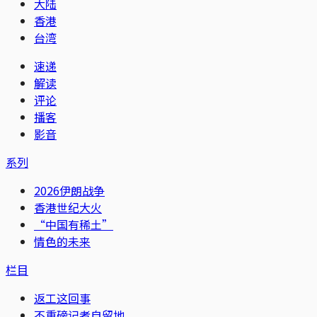
大陆
香港
台湾
速递
解读
评论
播客
影音
系列
2026伊朗战争
香港世纪大火
“中国有稀土”
情色的未来
栏目
返工这回事
不重磅记者自留地