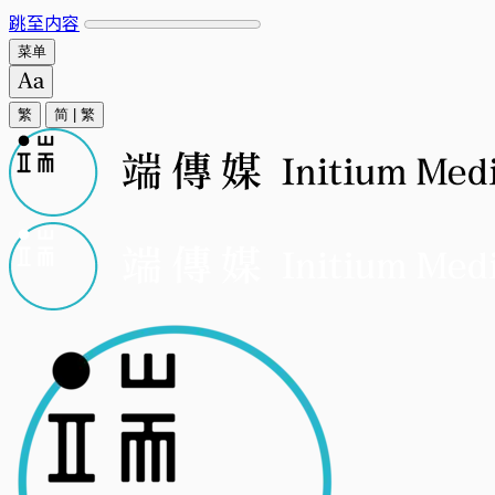
跳至内容
菜单
繁
简
|
繁