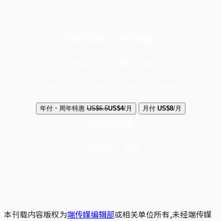
你的支持，不可或缺
成为会员，阅读全文，领取专属权益
选择守护方案 + 华尔街日报或纽约时报
年付・周年特惠
US$6.5
US$4
/月
月付
US$8
/月
立即解锁全文
已是会员？
登录
本刊载内容版权为
端传媒编辑部
或相关单位所有,未经端传媒