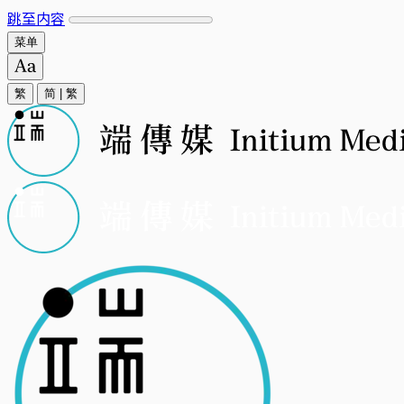
跳至内容
菜单
繁
简
|
繁