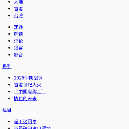
大陆
香港
台湾
速递
解读
评论
播客
影音
系列
2026伊朗战争
香港世纪大火
“中国有稀土”
情色的未来
栏目
返工这回事
不重磅记者自留地