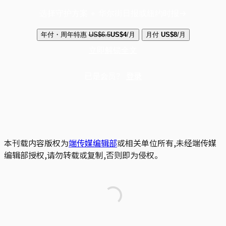
选择守护方案 + 华尔街日报或纽约时报
年付・周年特惠
US$6.5
US$4
/月
月付
US$8
/月
立即解锁全文
已是会员？
登录
本刊载内容版权为
端传媒编辑部
或相关单位所有,未经端传媒
编辑部授权,请勿转载或复制,否则即为侵权。