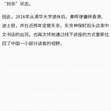
“封杀”状态。
因此，2016年从清华大学退休后，秦晖便辗转香港、
波士顿，并在近两年定居东京。东京神保町街头这家中
文书店的出现，也再次将他通过线下讲座的方式重新拉
回了中国一小部分读者的视野。
端11周年限定优惠，1周1美元，让思考保持清爽
你的支持，不可或缺
成为会员，阅读全文，领取专属权益