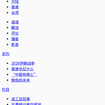
大陆
香港
台湾
速递
解读
评论
播客
影音
系列
2026伊朗战争
香港世纪大火
“中国有稀土”
情色的未来
栏目
返工这回事
不重磅记者自留地