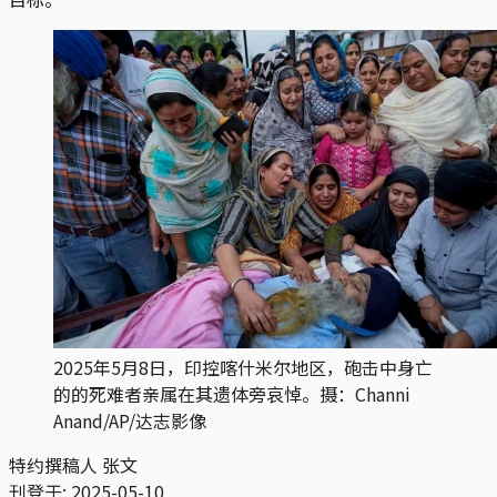
2025年5月8日，印控喀什米尔地区，砲击中身亡
的的死难者亲属在其遗体旁哀悼。摄：Channi
Anand/AP/达志影像
特约撰稿人 张文
刊登于:
2025-05-10