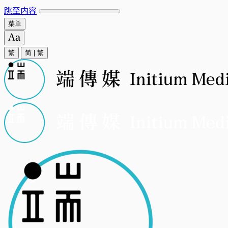
跳至内容
菜单
繁
简
|
繁