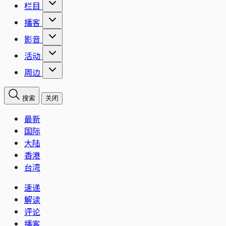
栏目
播客
影音
活动
周边
搜索
关闭
最新
国际
大陆
香港
台湾
速递
解读
评论
播客