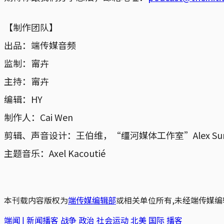
【制作团队】
出品：端传媒音频
监制：甯卉
主持：甯卉
编辑：HY
制作人：Cai Wen
剪辑、声音设计：王伯维，“缰河媒体工作室”Alex Su
主题音乐：Axel Kacoutié
本刊载内容版权为
端传媒编辑部
或相关单位所有,未经端传媒编
端闻 | 新闻播客
战争
政治
社会运动
北美
国际
播客