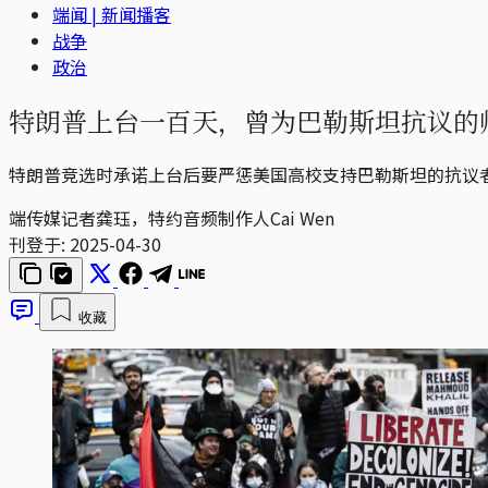
端闻 | 新闻播客
战争
政治
特朗普上台一百天，曾为巴勒斯坦抗议的师生
特朗普竞选时承诺上台后要严惩美国高校支持巴勒斯坦的抗议
端传媒记者龚珏，特约音频制作人Cai Wen
刊登于:
2025-04-30
收藏