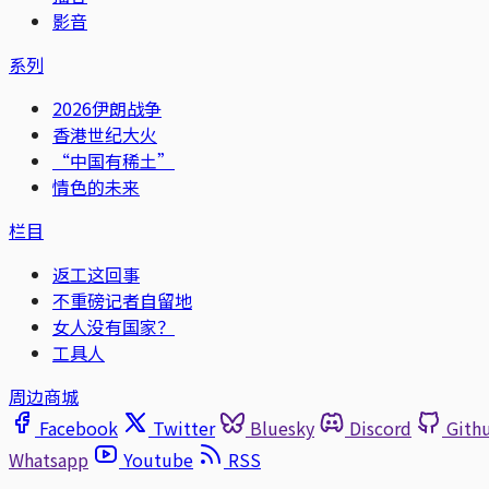
影音
系列
2026伊朗战争
香港世纪大火
“中国有稀土”
情色的未来
栏目
返工这回事
不重磅记者自留地
女人没有国家？
工具人
周边商城
Facebook
Twitter
Bluesky
Discord
Gith
Whatsapp
Youtube
RSS