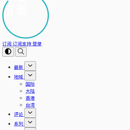
订阅
订阅支持
登录
最新
地域
国际
大陆
香港
台湾
评论
系列