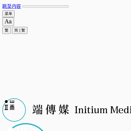
跳至内容
菜单
繁
简
|
繁