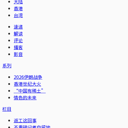
大陆
香港
台湾
速递
解读
评论
播客
影音
系列
2026伊朗战争
香港世纪大火
“中国有稀土”
情色的未来
栏目
返工这回事
不重磅记者自留地