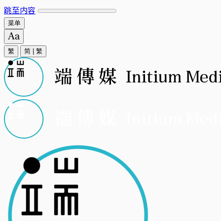
跳至内容
菜单
繁
简
|
繁