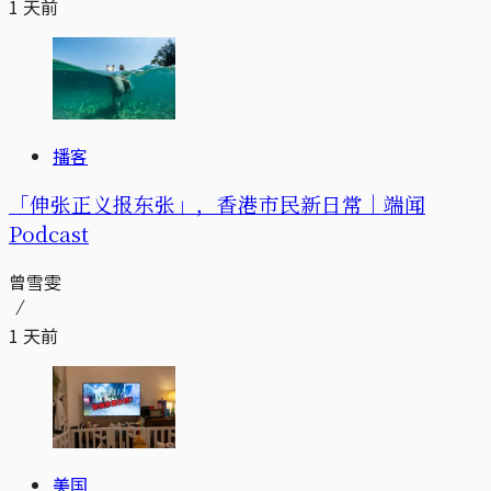
1 天前
播客
「伸张正义报东张」，香港市民新日常｜端闻
Podcast
曾雪雯
1 天前
美国