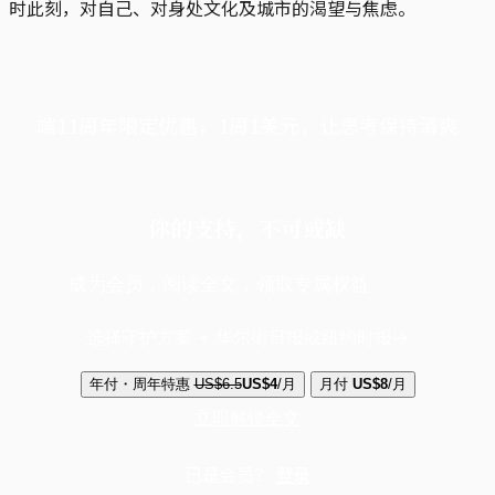
时此刻，对自己、对身处文化及城市的渴望与焦虑。
端11周年限定优惠，1周1美元，让思考保持清爽
你的支持，不可或缺
成为会员，阅读全文，领取专属权益
选择守护方案 + 华尔街日报或纽约时报
年付・周年特惠
US$6.5
US$4
/月
月付
US$8
/月
立即解锁全文
已是会员？
登录