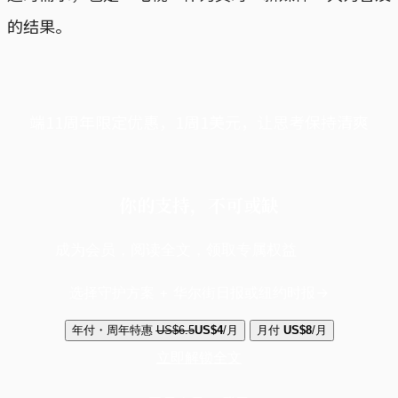
的结果。
端11周年限定优惠，1周1美元，让思考保持清爽
你的支持，不可或缺
成为会员，阅读全文，领取专属权益
选择守护方案 + 华尔街日报或纽约时报
年付・周年特惠
US$6.5
US$4
/月
月付
US$8
/月
立即解锁全文