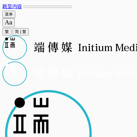
跳至内容
菜单
繁
简
|
繁