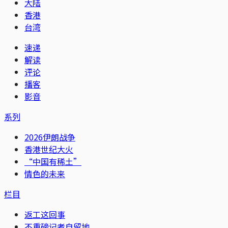
大陆
香港
台湾
速递
解读
评论
播客
影音
系列
2026伊朗战争
香港世纪大火
“中国有稀土”
情色的未来
栏目
返工这回事
不重磅记者自留地