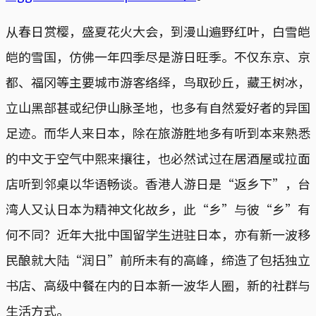
从春日赏樱，盛夏花火大会，到漫山遍野红叶，白雪皑
皑的雪国，仿佛一年四季尽是游日旺季。不仅东京、京
都、福冈等主要城市游客络绎，鸟取砂丘，藏王树冰，
立山黑部甚或​纪伊山脉圣地，也多有自然爱好者的异国
足迹。而华人来日本，除在旅游胜地多有听到本来熟悉
的中文于空气中熙来攘往，也必然试过在居酒屋或拉面
店听到邻桌以华语畅谈。香港人游日是“返乡下”，台
湾人又认日本为精神文化故乡，此“乡”与彼“乡”有
何不同？近年大批中国留学生进驻日本，亦有新一波移
民酿就大陆“润日”前所未有的高峰，缔造了包括独立
书店、高级中餐在内的日本新一波华人圈，新的社群与
生活方式。