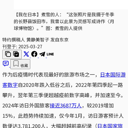
【我在日本】煮雪的人：“这张照片是我摄于冬季
的长野县饭田市，我曾以此景为灵感写成诗作〈月
球博物馆〉。”图：煮雪的人提供
特约撰稿人 黄静美智子 发自东京
刊登于:
2025-03-27
收藏
作为后疫情时代表现最好的旅游市场之一，
日本国际游
客数字
自2020年跌入低谷之后，2022年第四季起一路
攀升，翌年第三季便超越疫前数字高峰，并加速至今。
2024年访日外国旅客
接近3687万人
，较2019增加
15%，此趋势持续加速，仅今年1月，访日游客预计人
数便达3,781,200人，大幅超越前高纪录（
日本国家旅