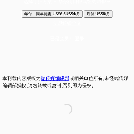
选择守护方案 + 华尔街日报或纽约时报
年付・周年特惠
US$6.5
US$4
/月
月付
US$8
/月
立即解锁全文
已是会员？
登录
本刊载内容版权为
端传媒编辑部
或相关单位所有,未经端传媒
编辑部授权,请勿转载或复制,否则即为侵权。