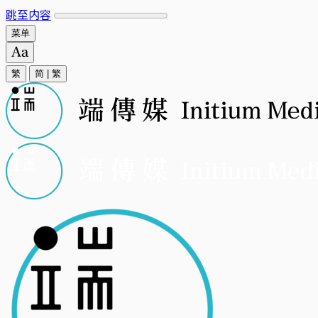
跳至内容
菜单
繁
简
|
繁