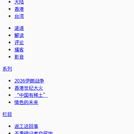
大陆
香港
台湾
速递
解读
评论
播客
影音
系列
2026伊朗战争
香港世纪大火
“中国有稀土”
情色的未来
栏目
返工这回事
不重磅记者自留地