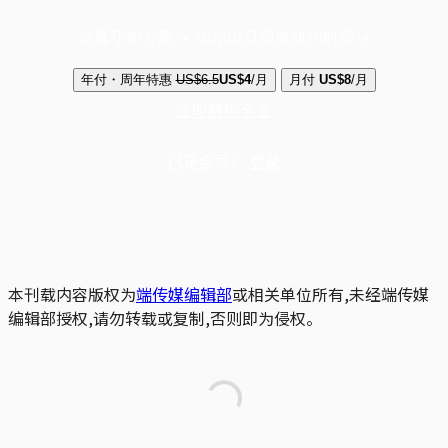
选择守护方案 + 华尔街日报或纽约时报
年付・周年特惠
US$6.5
US$4
/月
月付
US$8
/月
立即解锁全文
已是会员？
登录
本刊载内容版权为
端传媒编辑部
或相关单位所有,未经端传媒
编辑部授权,请勿转载或复制,否则即为侵权。