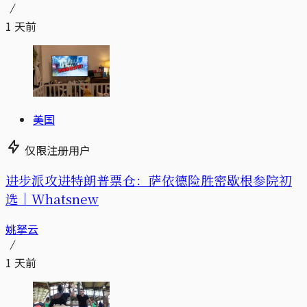
1 天前
美国
仅限注册用户
进步派攻进特朗普票仓：萨依德险胜密歇根参院初
选｜Whatsnew
姚拏云
1 天前