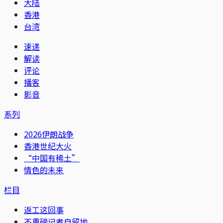
大陆
香港
台湾
速递
解读
评论
播客
影音
系列
2026伊朗战争
香港世纪大火
“中国有稀土”
情色的未来
栏目
返工这回事
不重磅记者自留地