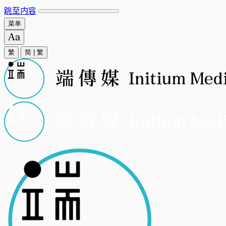
跳至内容
菜单
繁
简
|
繁