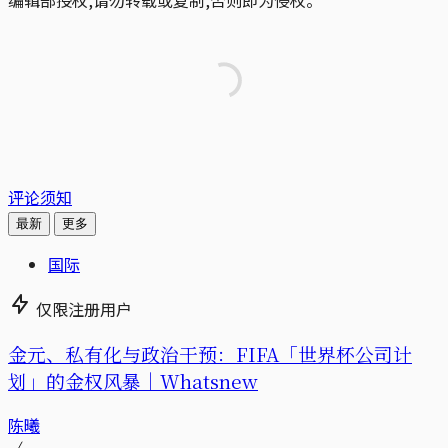
编辑部授权,请勿转载或复制,否则即为侵权。
评论须知
最新
更多
国际
仅限注册用户
金元、私有化与政治干预：FIFA「世界杯公司计
划」的金权风暴｜Whatsnew
陈曦