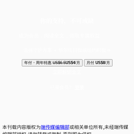
你的支持，不可或缺
成为会员，阅读全文，领取专属权益
选择守护方案 + 华尔街日报或纽约时报
年付・周年特惠
US$6.5
US$4
/月
月付
US$8
/月
立即解锁全文
已是会员？
登录
本刊载内容版权为
端传媒编辑部
或相关单位所有,未经端传媒