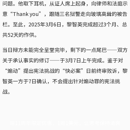
问题。他取下耳机，从证人席上起身，向律师和法庭示
意“Thank you”，跟随三名狱警走向玻璃高耸的被告
栏。至此，2025年3月6日，黎智英完成超过3个月、总
共52天的作供。
当日辩方未能完全呈堂完毕，剩下的一点尾巴——双方
关于承认事实的修订——于3月7日上午完成。鉴于对
“煽动”提出宪法挑战的“快必案”日前终审败诉，黎
智英一方于7日确认，不会提出针对煽动罪的宪法挑
战。
端11周年限定优惠，1周1美元，让思考保持清爽