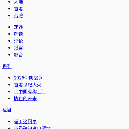
大陆
香港
台湾
速递
解读
评论
播客
影音
系列
2026伊朗战争
香港世纪大火
“中国有稀土”
情色的未来
栏目
返工这回事
不重磅记者自留地