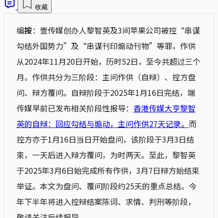
收藏
编
按
：壹传媒创办人黎智英及3间苹果公司被控“串谋
勾结外国势力”及“串谋刊印煽动刊物”等罪，作供
从2024年11月20日开始，历时52日，至今共超过三个
月。作供共分为三阶段：主问作供（自辩）、控方盘
问、辩方覆问。自辩阶段于2025年1月16日完结，端
传媒早前已发布相关阶段性报导：
香港传媒大亨黎智
英的自辩：回应勾结与煽动，主问作供27天记录。
而
控方亦于1月16日当日开始盘问，该阶段于3月3日结
束，一天后进入辩方覆问，为时两天。至此，黎智英
于2025年3月6日始完成所有作供，3月7日辩方始结束
举证。本文为盘问、覆问阶段约25天的重点总结。今
年下半年将进入控辩结案陈词、求情、判刑等阶段，
敬请关注后续报导。