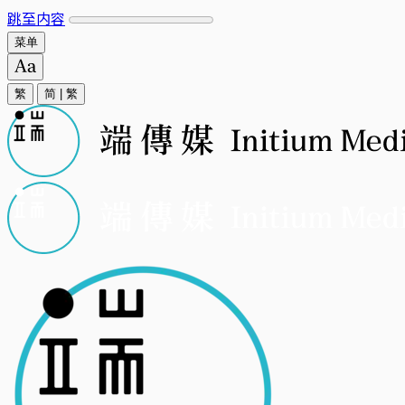
跳至内容
菜单
繁
简
|
繁