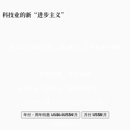
科技业的新“进步主义”
端11周年限定优惠，1周1美元，让思考保持清爽
你的支持，不可或缺
成为会员，阅读全文，领取专属权益
选择守护方案 + 华尔街日报或纽约时报
年付・周年特惠
US$6.5
US$4
/月
月付
US$8
/月
立即解锁全文