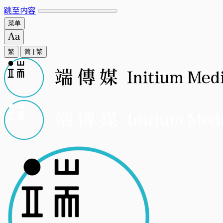
跳至内容
菜单
繁
简
|
繁