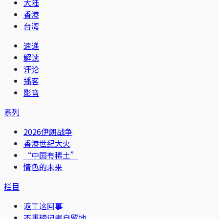
大陆
香港
台湾
速递
解读
评论
播客
影音
系列
2026伊朗战争
香港世纪大火
“中国有稀土”
情色的未来
栏目
返工这回事
不重磅记者自留地