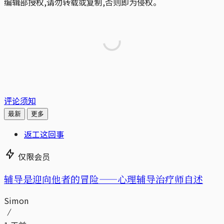
编辑部授权,请勿转载或复制,否则即为侵权。
评论须知
最新
更多
返工这回事
仅限会员
辅导是迎向他者的冒险——心理辅导治疗师自述
Simon