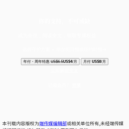
你的支持，不可或缺
成为会员，阅读全文，领取专属权益
选择守护方案 + 华尔街日报或纽约时报
年付・周年特惠
US$6.5
US$4
/月
月付
US$8
/月
立即解锁全文
已是会员？
登录
本刊载内容版权为
端传媒编辑部
或相关单位所有,未经端传媒