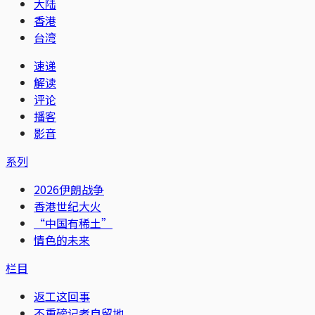
大陆
香港
台湾
速递
解读
评论
播客
影音
系列
2026伊朗战争
香港世纪大火
“中国有稀土”
情色的未来
栏目
返工这回事
不重磅记者自留地