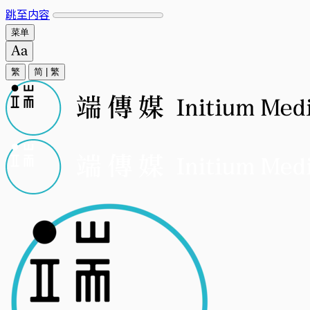
跳至内容
菜单
繁
简
|
繁