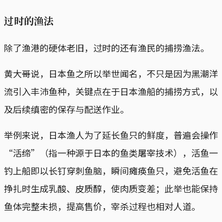
过时的渔法
除了渔港的硬体老旧，过时的还有渔民的捕捞渔法。
黄大哥说，日本鱼之所以举世闻名，不只是因为黑潮洋
流引入丰沛鱼种，关键点在于日本渔船的捕捞方式，以
及后续缜密的保存与配送作业。
举例来说，日本渔人为了延长鱼只的鲜度，普遍会操作
“活缔”（指一种源于日本的鱼类屠宰技术），活鱼一
钓上船即以长钉穿刺鱼脑，瞬间瘫痪鱼只，避免活鱼在
挣扎时生成乳酸、皮质醇，使肉质变差；此举也能保持
鱼体完整未损，提高售价，宰杀过程也相对人道。