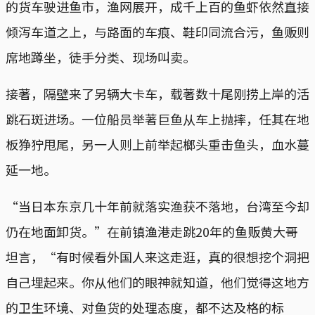
的货车驶进鱼市，渔网展开，成千上百的鱼虾依然直接
倾泻车道之上，与路面的车痕、鞋印同流合污，鱼贩则
席地蹲坐，徒手分类、现场叫卖。
接著，隔壁来了另辆大卡车，载著数十尾刚捞上岸的活
跳石斑进场。一位船员举著巨鱼从车上抛摔，任其在地
板狰狞甩尾，另一人则上前举起榔头重击鱼头，血水蔓
延一地。
“当日本东京几十年前就落实渔获不落地，台湾至今却
仍在地面卸货。”在前镇渔港走跳20年的鱼贩黄大哥
坦言，“有时候看外国人来这走逛，真的很想挖个洞把
自己埋起来。你从他们的眼神就知道，他们觉得这地方
的卫生环境、对鱼货的处理态度，都不达及格的标