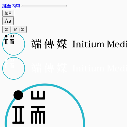
跳至内容
菜单
繁
简
|
繁