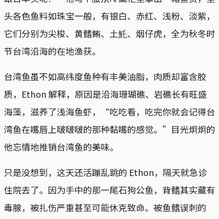
头各色鱼料如珠宝一般，有银白、赤红、浅粉、淡紫，
它们分别为尖梭、黄鳍鲔、土魠、烟仔虎，全为秋冬时
节台湾沿海的在地渔获。
台湾鱼虽不如高纬度鱼种有丰美油脂，肉质却富含胶
质，Ethon 解释，原因是沿海珊瑚礁、岩礁长有旺盛
海藻，滋养了浅海鱼虾，“吃吃看，吃完你就会记得台
湾鱼在嘴唇上啵啵啵的那种黏嘴的感觉。”目光炯炯的
他忘情地推销台湾鱼的美味。
只是没想到，这天还活蹦乱跳的 Ethon，隔天就急诊
住院去了。因为手中的那一尾石狗公鱼，背鳍其实藏有
毒腺，被扎伤严重甚至可能休克致命。被鱼鳍误刺的