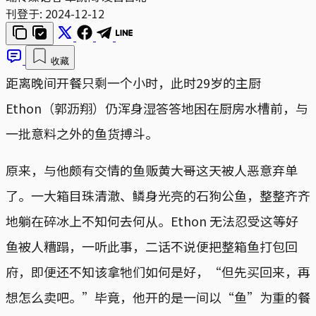
刊登于:
2024-12-12
收藏
距离晚间开餐只剩一个小时，此时29岁的主厨
Ethon（郭沥翔）仍浑身湿答答地困在厨房水槽前，与
一批意料之外的鱼货搏斗。
原来，与他颇有交情的鱼贩黄大哥这天被人恶意弃单
了。一大箱目珠清澈、鳞身光亮的石狗公鱼，整整齐齐
地躺在碎冰上不知何去何从。Ethon 无法忍受这等好
鱼被人糟蹋，一听此事，二话不说便把整箱鱼打包回
府，即便还不知该拿牠们如何是好，“但先买回来，再
想怎么卖吧。”毕竟，他开的是一间以“鱼”为重的餐