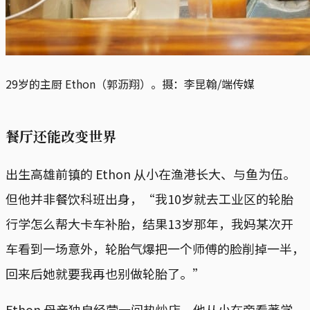
29岁的主厨 Ethon（郭沥翔）。摄：李昆翰/端传媒
餐厅还能改变世界
出生高雄前镇的 Ethon 从小在渔港长大、与鱼为伍。
但他并非餐饮科班出身，“我10岁就去工业区的轮胎
行学怎么帮大卡车补胎，结果13岁那年，我妈某次开
车看到一场意外，轮胎气爆把一个师傅的脸削掉一半，
回来后她就要我再也别做轮胎了。”
Ethon 母亲独自经营一间热炒店，他从小在旁看著学