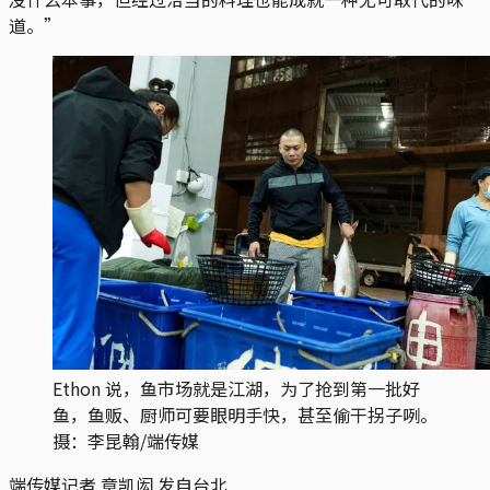
道。”
Ethon 说，鱼市场就是江湖，为了抢到第一批好
鱼，鱼贩、厨师可要眼明手快，甚至偷干拐子咧。
摄：李昆翰/端传媒
端传媒记者 章凯闳 发自台北