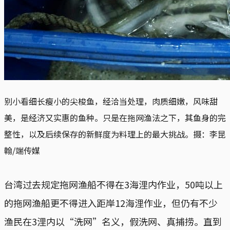
别小看细长瘦小的尖梭鱼，经洽当处理，肉质细嫩，风味甜
美，是经济又实惠的鱼种。只是在拖网渔法之下，其鱼身的完
整性，以及后续保存的新鲜度为料理上的最大挑战。摄：李昆
翰/端传媒
台湾过去规定拖网渔船不得在3海浬内作业，50吨以上
的拖网渔船更不得进入距岸12海浬作业，但仍有不少
渔民在3浬内以“洗网”名义，假洗网、真捕捞。直到