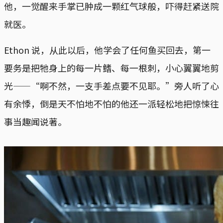
他，一觉醒来手掌已肿成一颗红气球般，吓得赶紧送院
就医。
Ethon 说，从此以后，他学会了任何鱼买回去，第一
要务是把牠身上的每一片鳍、每一根刺，小心翼翼地剪
光——“啊不然，一支手差点要不见耶。”旁人听了心
有余悸，倒是天不怕地不怕的他还一派轻松地把惊悚往
事当趣闻说著。