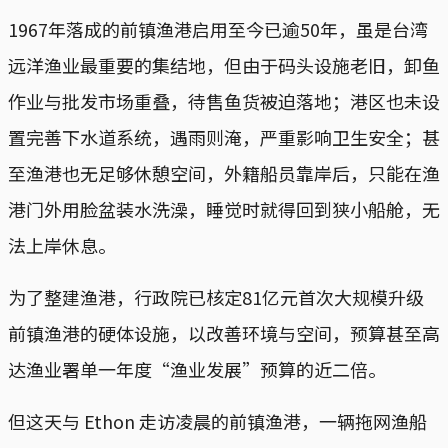
1967年落成的前镇渔港启用至今已逾50年，虽是台湾
远洋渔业最重要的集结地，但由于码头设施老旧，卸鱼
作业与批发市场重叠，待售鱼货被迫落地；港区也未设
置完善下水道系统，遇雨则淹，严重影响卫生安全；甚
至渔港也无足够休憩空间，外籍船员靠岸后，只能在渔
港门外用脸盆装水洗澡，睡觉时就得回到狭小船舱，无
法上岸休息。
为了整建渔港，行政院已核定81亿元首次大规模升级
前镇渔港的硬体设施，以改善环境与空间，预算甚至高
达渔业署单一年度“渔业发展”预算的近二倍。
但这天与 Ethon 走访凌晨的前镇渔港，一辆拖网渔船