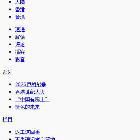
大陆
香港
台湾
速递
解读
评论
播客
影音
系列
2026伊朗战争
香港世纪大火
“中国有稀土”
情色的未来
栏目
返工这回事
不重磅记者自留地