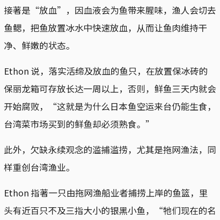
接著是“放血”，因血液会为鱼带来腥味，渔人会切去
鱼鳃，把鱼放置冰水中快速放血，从而让鱼肉维持干
净、鲜嫩的状态。
Ethon 说，落实活缔及放血的鱼只，在放置保冰砖的
保丽龙箱可存放长达一周以上，否则，鲜鱼三天内就会
开始腐败，“这就是为什么日本鱼空运来台仍能生食，
台湾菜市场买到的鲜鱼却必须熟食。”
此外，欠缺永续观念的滥捕滥捞，尤其是拖网渔法，同
样重创台湾渔业。
Ethon 指著一只由拖网渔船业者捕捞上岸的鱼篮，里
头有近百只不及三指大小的银黑小鱼，“牠们现在的名