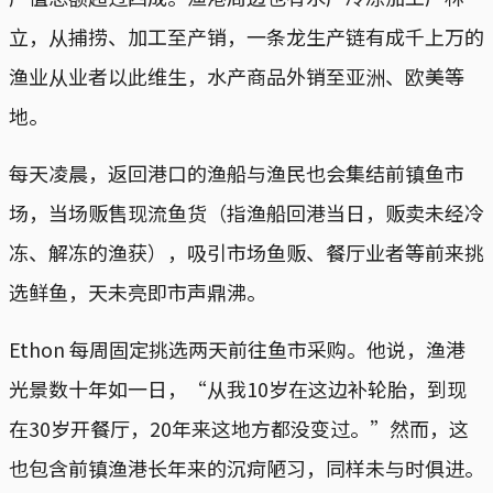
立，从捕捞、加工至产销，一条龙生产链有成千上万的
渔业从业者以此维生，水产商品外销至亚洲、欧美等
地。
每天凌晨，返回港口的渔船与渔民也会集结前镇鱼市
场，当场贩售现流鱼货（指渔船回港当日，贩卖未经冷
冻、解冻的渔获），吸引市场鱼贩、餐厅业者等前来挑
选鲜鱼，天未亮即市声鼎沸。
Ethon 每周固定挑选两天前往鱼市采购。他说，渔港
光景数十年如一日，“从我10岁在这边补轮胎，到现
在30岁开餐厅，20年来这地方都没变过。”然而，这
也包含前镇渔港长年来的沉疴陋习，同样未与时俱进。