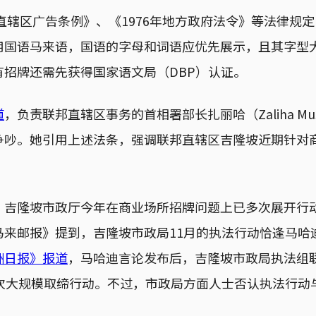
邦直辖区广告条例》、《1976年地方政府法令》等法律规
用国语马来语，国语的字母和词语应优先展示，且其字型
有招牌还需先获得国家语文局（DBP）认证。
道
，负责联邦直辖区事务的首相署部长扎丽哈（Zaliha Must
争吵。她引用上述法条，强调联邦直辖区吉隆坡近期针对
，吉隆坡市政厅今年在商业场所招牌问题上已多次展开行动
马来邮报》提到，吉隆坡市政局11月的执法行动恰逢马哈
洲日报》报道
，马哈迪言论发布后，吉隆坡市政局执法组
一次大规模取缔行动。不过，市政局方面人士否认执法行动