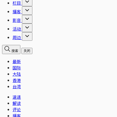
栏目
播客
影音
活动
周边
搜索
关闭
最新
国际
大陆
香港
台湾
速递
解读
评论
播客