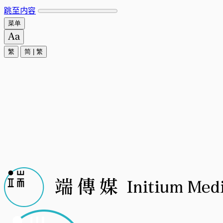
跳至内容
菜单
繁
简
|
繁