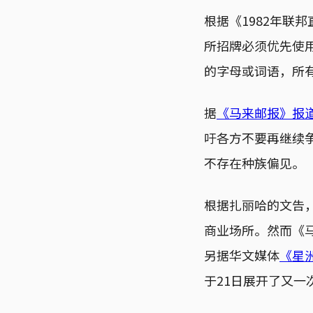
根据《1982年联
所招牌必须优先使
的字母或词语，所
据
《马来邮报》报
吁各方不要再继续
不存在种族偏见。
根据扎丽哈的文告
商业场所。然而《
另据华文媒体
《星
于21日展开了又