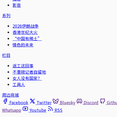
影音
系列
2026伊朗战争
香港世纪大火
“中国有稀土”
情色的未来
栏目
返工这回事
不重磅记者自留地
女人没有国家？
工具人
周边商城
Facebook
Twitter
Bluesky
Discord
Gith
Whatsapp
Youtube
RSS