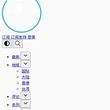
订阅
订阅支持
登录
最新
地域
国际
大陆
香港
台湾
评论
系列