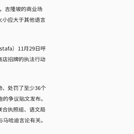
定，吉隆坡的商业场
大小应大于其他语言
afa）11月29日呼
商店招牌的执法行动
、处罚了至少36个
迪的争议贴文发布。
联合执照组、语文局
与马哈迪言论有关。