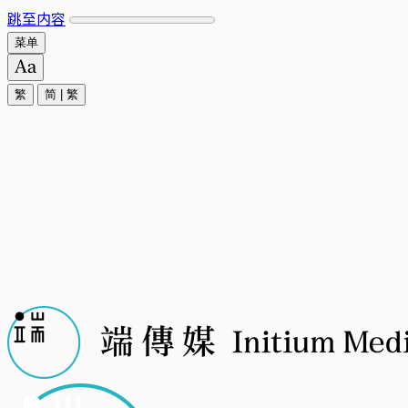
跳至内容
菜单
繁
简
|
繁