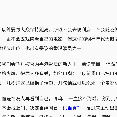
头以外要跟大众保持距离，所以不会去便利店，不会随随
——更不会去戏院看自己的电影，但这样的明星年代大概
时代最出位、也最有争议的香港演员之一。
天我们会飞》被誉为香港影坛的新人王，前途无量。 但然
性格火爆、得罪人多有关，如他自嘲：“以前我自己把口
代，几秒钟就已经换了话题，几句话就可以杀死一个电影
，而是怕没人再看到自己。 那年，一直接不到戏，穷到几
”不会找上门，决定自组网台
“试当真”
，反过来主动出
血气方刚，零距离，低成本，自拍、自嘲。 看我、闹我。