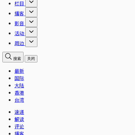
栏目
播客
影音
活动
周边
搜索
关闭
最新
国际
大陆
香港
台湾
速递
解读
评论
播客