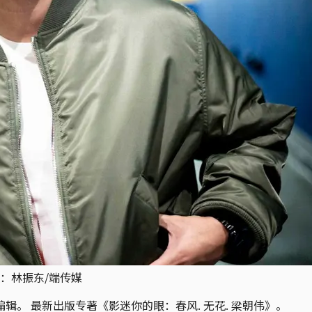
：林振东/端传媒
辑。 最新出版专著《影迷你的眼：春风. 无花. 梁朝伟》。