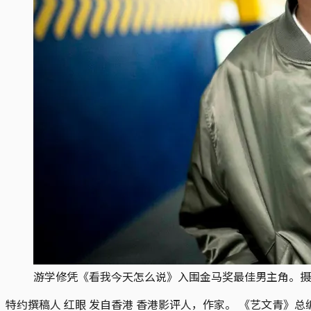
游学修凭《看我今天怎么说》入围金马奖最佳男主角。摄
特约撰稿人 红眼 发自香港
香港影评人，作家。 《艺文青》总编