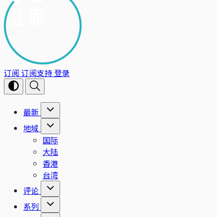
订阅
订阅支持
登录
最新
地域
国际
大陆
香港
台湾
评论
系列