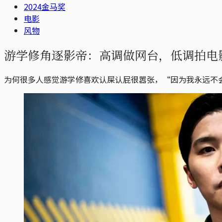
2024金马奖
电影
风物
游学修角逐影帝：高调做网台，低调拍电影，
为何很多人感觉游学修喜欢认屎认屁很嚣张，“因为我永远不