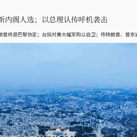
新内阁人选；以总理认传呼机袭击
特朗普将退巴黎协定；台拟对美大幅军购以自卫；传特朗普、普京