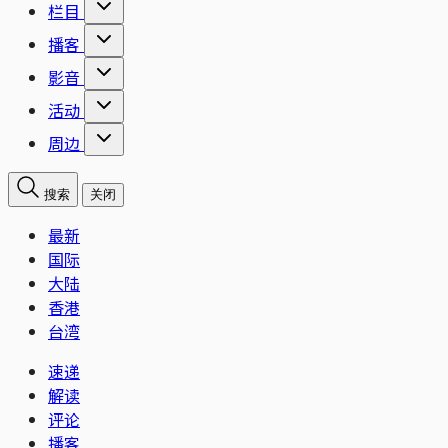
栏目
播客
影音
活动
周边
搜索
关闭
最新
国际
大陆
香港
台湾
速递
解读
评论
播客