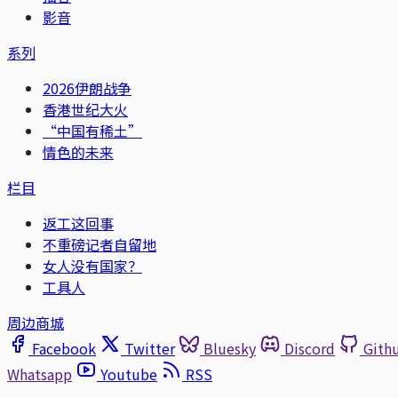
影音
系列
2026伊朗战争
香港世纪大火
“中国有稀土”
情色的未来
栏目
返工这回事
不重磅记者自留地
女人没有国家？
工具人
周边商城
Facebook
Twitter
Bluesky
Discord
Gith
Whatsapp
Youtube
RSS