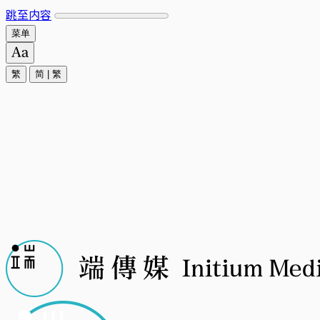
跳至内容
菜单
繁
简
|
繁