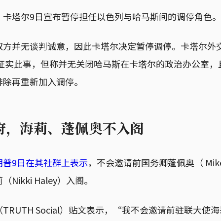
，卡塔尔9日宣布暂停担任以色列与哈马斯间的调停角色。
双方并无谈判诚意，因此卡塔尔决定暂停调停。卡塔尔外
nsari ）证实此事，但称并无关闭哈马斯在卡塔尔的政治办公
排除再重新加入调停。
府，海莉、蓬佩奥不入阁
朗普9日在其社群上表示
，不会邀请前国务卿蓬佩奥（ Mike
ikki Haley）入阁。
TRUTH Social）贴文表示，“我不会邀请前驻联大使