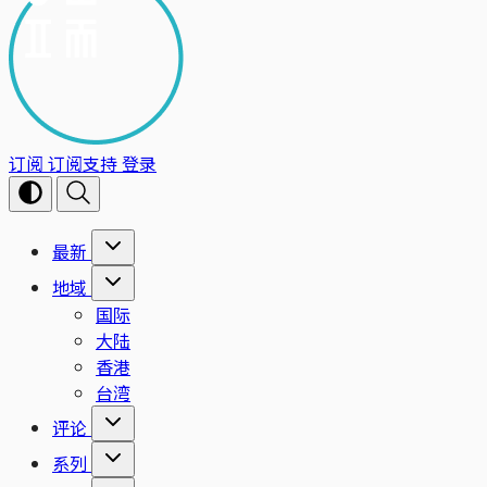
订阅
订阅支持
登录
最新
地域
国际
大陆
香港
台湾
评论
系列