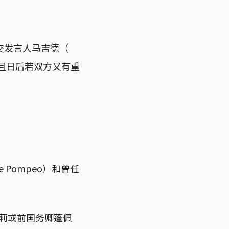
交发言人马吉德（
室，且日后若双方又有重
 Pompeo）和曾任
海莉或前国务卿蓬佩