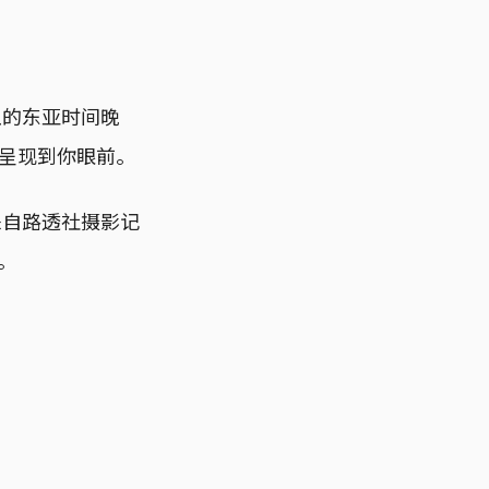
五的东亚时间晚
呈现到你眼前。
来自路透社摄影记
景。