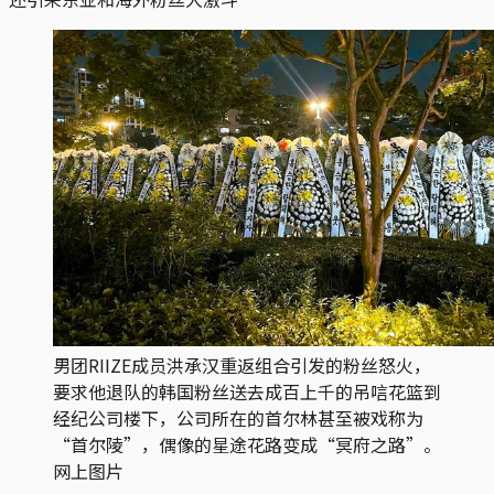
男团RIIZE成员洪承汉重返组合引发的粉丝怒火，
要求他退队的韩国粉丝送去成百上千的吊唁花篮到
经纪公司楼下，公司所在的首尔林甚至被戏称为
“首尔陵”，偶像的星途花路变成“冥府之路”。
网上图片