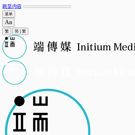
跳至内容
菜单
繁
简
|
繁