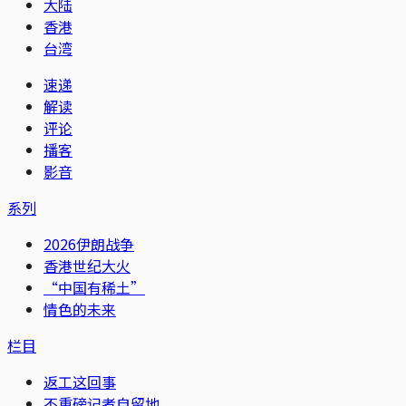
大陆
香港
台湾
速递
解读
评论
播客
影音
系列
2026伊朗战争
香港世纪大火
“中国有稀土”
情色的未来
栏目
返工这回事
不重磅记者自留地