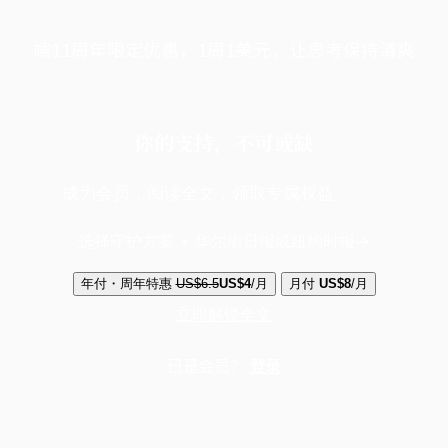
端11周年限定优惠，1周1美元，让思考保持清爽
你的支持，不可或缺
成为会员，阅读全文，领取专属权益
选择守护方案 + 华尔街日报或纽约时报
年付・周年特惠
US$6.5
US$4
/月
月付
US$8
/月
立即解锁全文
已是会员？
登录