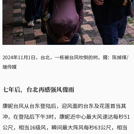
2024年11月1日，台北，一栋被台风吹倒的树。摄：陈焯煇/
端传媒
七年后，台北再感强风骤雨
康妮台风从台东登陆后，迎风面的台东及花莲首当其
冲，在登陆后下午3时，康妮近中心最大风速达每秒51
公尺，相当16级风，瞬间最大阵风每秒63公尺，相当