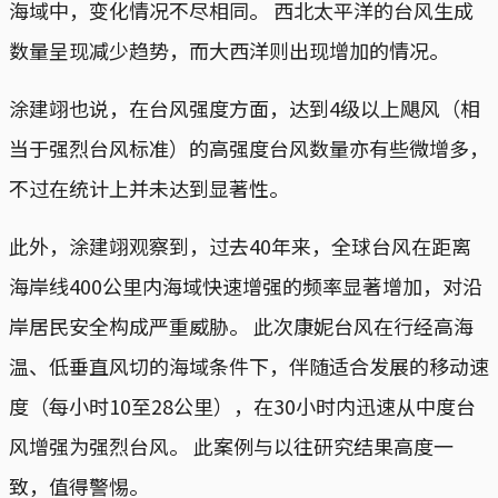
海域中，变化情况不尽相同。 西北太平洋的台风生成
数量呈现减少趋势，而大西洋则出现增加的情况。
涂建翊也说，在台风强度方面，达到4级以上飓风（相
当于强烈台风标准）的高强度台风数量亦有些微增多，
不过在统计上并未达到显著性。
此外，涂建翊观察到，过去40年来，全球台风在距离
海岸线400公里内海域快速增强的频率显著增加，对沿
岸居民安全构成严重威胁。 此次康妮台风在行经高海
温、低垂直风切的海域条件下，伴随适合发展的移动速
度（每小时10至28公里），在30小时内迅速从中度台
风增强为强烈台风。 此案例与以往研究结果高度一
致，值得警惕。