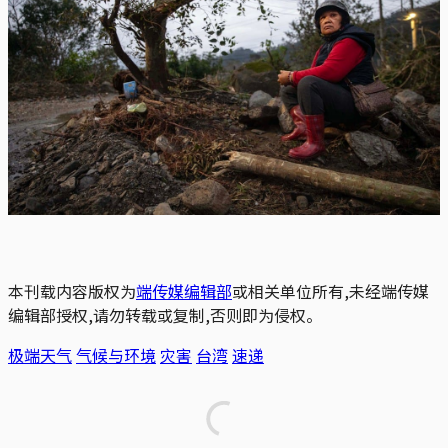
本刊载内容版权为
端传媒编辑部
或相关单位所有,未经端传媒
编辑部授权,请勿转载或复制,否则即为侵权。
极端天气
气候与环境
灾害
台湾
速递