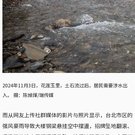
2024年11月3日，花莲玉里，土石流过后，居民需要涉水出
入。 摄：陈焯煇/端传媒
而从网友上传社群媒体的影片与照片显示，台北市区的
强风豪雨导致大楼钢梁悬挂空中摆盪，招牌坠地翻滚、