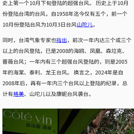
史上第一个10月下旬登陆的超强台风。 历史上于10月
份登陆台湾的台风，自1958年迄今仅有五个，前一个
10月份登陆台风为10月3日台风
山陀儿
。
同时，台湾气象专家也
指出
，前次一年内达三个或三个
以上的台风登陆，已是2008的海鸥、凤凰、森垃克、
蔷薇台风；一年内有三个超强台风登陆的，则是2005
年的海棠、泰利、龙王台风。 换言之，2024年是自
2008年后，再有一年内三个台风以上登陆的纪录，总
计有
格美
、山坨儿以及康妮台风袭台。