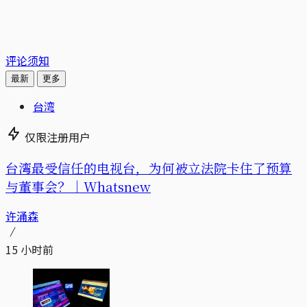
评论须知
最新
更多
台湾
仅限注册用户
台湾最受信任的电视台，为何被立法院卡住了预算
与董事会？｜Whatsnew
许涌森
15 小时前