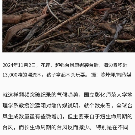
2024年11月2日，花莲，超强台风康妮袭台后，海边累积近
13,000吨的漂流木，孩子拿起木头玩耍。 摄：陈焯煇/端传媒
就这样频频突破纪录的气候趋势，国立彰化师范大学地
理学系教授涂建翊对端传媒说明，就个数来看，全球台
风生成数量虽有些微增加，但主要来自于短生命周期的
台风，而长生命周期的台风反而减少。 特别是在不同