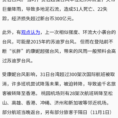
巨量降雨，导致多地泥石流，造成51人死亡、22失
踪，经济损失超过新台币300亿元。
此外，有
观点认为
，上一次相似强度、环流大小袭台的
台风，可能是2015年的苏迪罗台风。 但而在登陆前不
断“长胖”的康妮超强台风，带来的风雨一般预料会高
过苏迪罗台风。
受康妮台风影响，31日台湾超过300架次国际航班被取
消，许多班机尝试降落未果，被迫转降，导致逾千名旅
客被转降至香港。 桃园机场则有28架次航班转降至松
山、高雄、香港、冲绳、济州和新加坡等邻近机场。
部分航班当晚返台，另有部分旅客于隔日（11月1日）