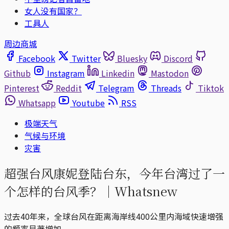
女人没有国家？
工具人
周边商城
Facebook
Twitter
Bluesky
Discord
Github
Instagram
Linkedin
Mastodon
Pinterest
Reddit
Telegram
Threads
Tiktok
Whatsapp
Youtube
RSS
极端天气
气候与环境
灾害
超强台风康妮登陆台东，今年台湾过了一
个怎样的台风季？｜Whatsnew
过去40年来，全球台风在距离海岸线400公里内海域快速增强
的频率显著增加。