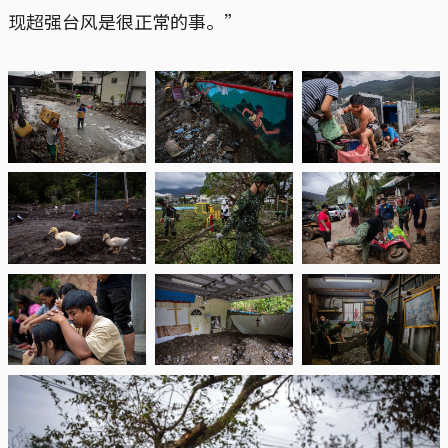
现超强台风是很正常的事。”