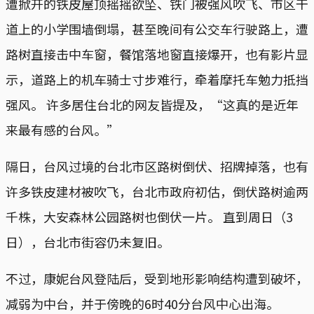
遭掀开的铁皮屋顶摇摇欲坠、铁门被强风吹飞、市区干
道上的小学围墙倒塌，甚至晚间有公交车行驶路上，遭
路树直接击中车窗，餐馆落地窗直接爆开，也有影片显
示，道路上的机车骑士寸步难行，牵着摩托车勉力抵挡
强风。 许多居住台北的网友皆提及，“这真的是近年
来最有感的台风。”
隔日，台风过境的台北市区路树倒伏、招牌掉落，也有
许多铁皮建材被吹飞，台北市政府初估，倒伏路树逾两
千株，大安森林公园路树也倒伏一片。 直到周日（3
日），台北市街容仍未复旧。
不过，康妮台风登陆后，受到地形影响结构遭到破坏，
减弱为中台，并于傍晚的6时40分台风中心出海。