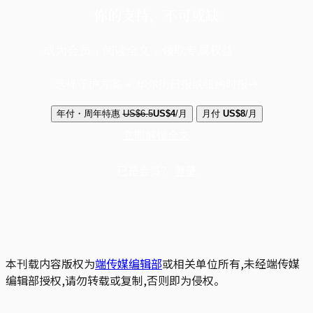
你的支持，不可或缺
成为会员，阅读全文，领取专属权益
选择守护方案 + 华尔街日报或纽约时报
年付・周年特惠
US$6.5
US$4
/月
月付
US$8
/月
立即解锁全文
已是会员？
登录
本刊载内容版权为
端传媒编辑部
或相关单位所有,未经端传媒
编辑部授权,请勿转载或复制,否则即为侵权。