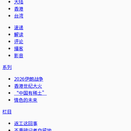
大陆
香港
台湾
速递
解读
评论
播客
影音
系列
2026伊朗战争
香港世纪大火
“中国有稀土”
情色的未来
栏目
返工这回事
不重磅记者自留地