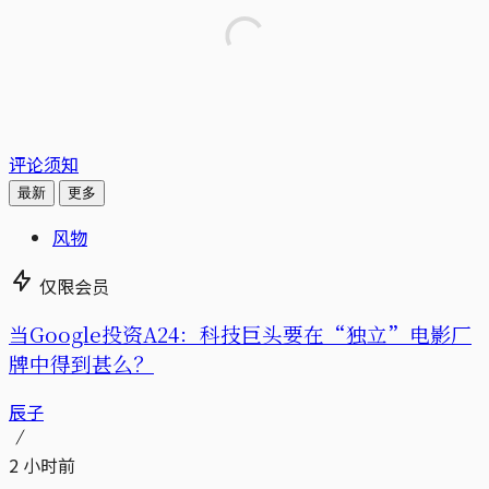
评论须知
最新
更多
风物
仅限会员
当Google投资A24：科技巨头要在“独立”电影厂
牌中得到甚么？
辰子
2 小时前