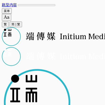
跳至内容
菜单
繁
简
|
繁