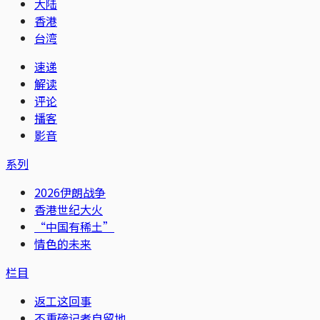
大陆
香港
台湾
速递
解读
评论
播客
影音
系列
2026伊朗战争
香港世纪大火
“中国有稀土”
情色的未来
栏目
返工这回事
不重磅记者自留地