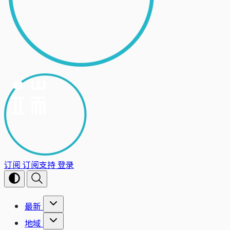
订阅
订阅支持
登录
最新
地域