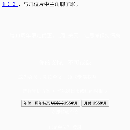
们）》
，与几位片中主角聊了聊。
端11周年限定优惠，1周1美元，让思考保持清爽
你的支持，不可或缺
成为会员，阅读全文，领取专属权益
选择守护方案 + 华尔街日报或纽约时报
年付・周年特惠
US$6.5
US$4
/月
月付
US$8
/月
立即解锁全文
已是会员？
登录