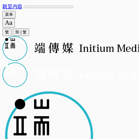
跳至内容
菜单
繁
简
|
繁