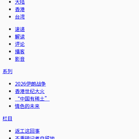
大陆
香港
台湾
速递
解读
评论
播客
影音
系列
2026伊朗战争
香港世纪大火
“中国有稀土”
情色的未来
栏目
返工这回事
不重磅记者自留地