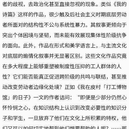
者的歧视，去政治化甚至直接忽视的现象。类似《我的
诗篇》这样的作品，很少触及后社会主义时期底层劳动
者所面对的结构性不公与系统性暴力。其叙事更倾向于
突出个体困境与坚韧，而未能有效展现集体性阶级抗争
的面向。此外，作品在形式和美学语言上，与主流文化
对底层的煽情化叙事并无显著区别。这些文化作品究竟
在多大程度上能够重塑被制度性压抑的工人群体的人
性？它们能否能真正促进跨阶级的共鸣与联结，甚至推
动改变劳动者边缘化处境？正如《我在皮村「打工博物
馆」的日子》一文的作者诘问：“即便是少部分仍然心
怀怜悯之心，在知识结构上认识到改变必要性的知识分
子和学生，一旦放弃了他们在文化上所积累的特权，他
们又可以如何切实地帮到他们想要帮助的人呢？⋯⋯那