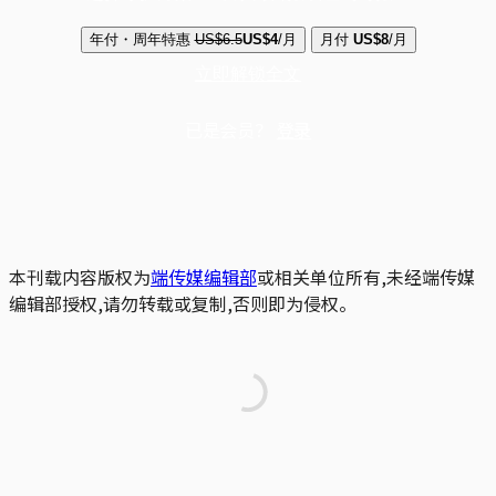
年付・周年特惠
US$6.5
US$4
/月
月付
US$8
/月
立即解锁全文
已是会员？
登录
本刊载内容版权为
端传媒编辑部
或相关单位所有,未经端传媒
编辑部授权,请勿转载或复制,否则即为侵权。