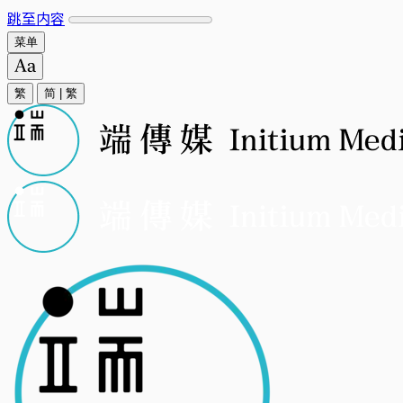
跳至内容
菜单
繁
简
|
繁