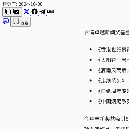
刊登于:
2024-10-08
收藏
台湾卓越新闻奖基
《香港世纪暴
《太阳花一念
《嘉南风雨后
《走线系列》
《白纸周年专
《中国烟瘾系
今年卓新奖共吸引8
项入选作品，各奖项