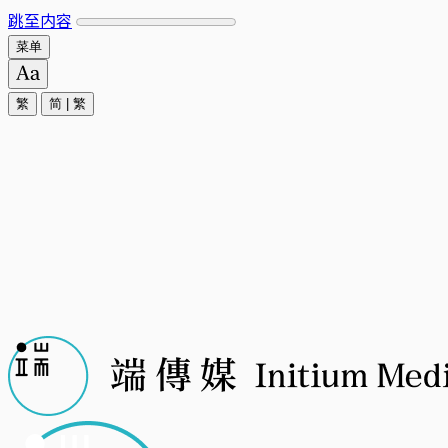
跳至内容
菜单
繁
简
|
繁