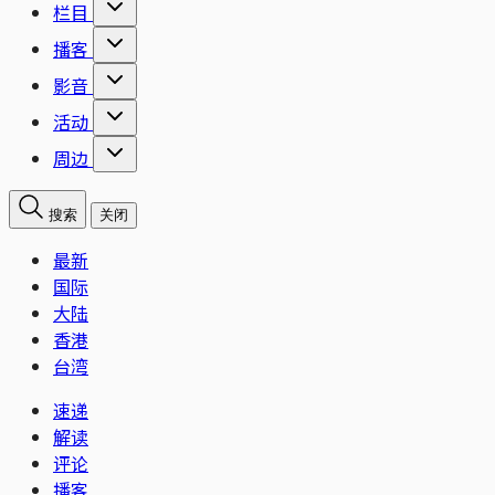
栏目
播客
影音
活动
周边
搜索
关闭
最新
国际
大陆
香港
台湾
速递
解读
评论
播客