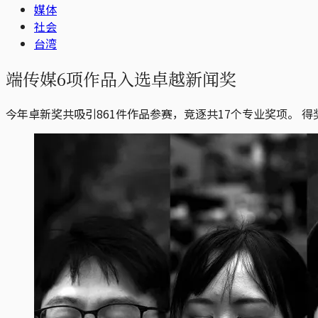
媒体
社会
台湾
端传媒6项作品入选卓越新闻奖
今年卓新奖共吸引861件作品参赛，竞逐共17个专业奖项。 得