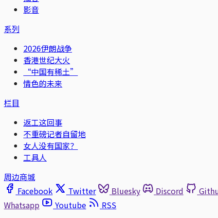
影音
系列
2026伊朗战争
香港世纪大火
“中国有稀土”
情色的未来
栏目
返工这回事
不重磅记者自留地
女人没有国家？
工具人
周边商城
Facebook
Twitter
Bluesky
Discord
Gith
Whatsapp
Youtube
RSS