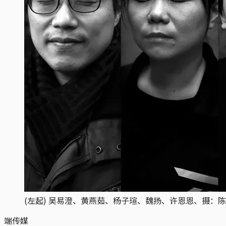
(左起) 吴易澄、黄燕茹、杨子瑄、魏扬、许恩恩、摄：陈
端传媒