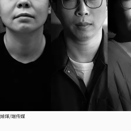
焯煇/端传媒