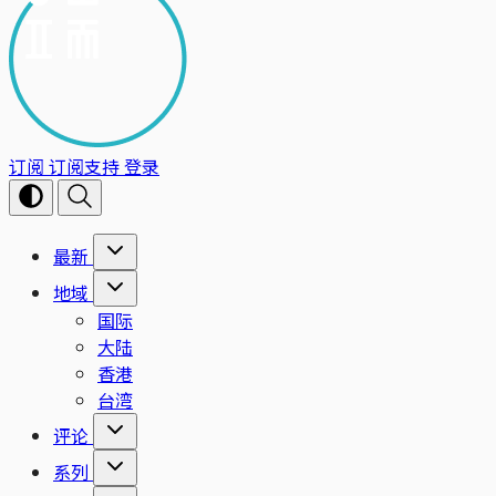
订阅
订阅支持
登录
最新
地域
国际
大陆
香港
台湾
评论
系列