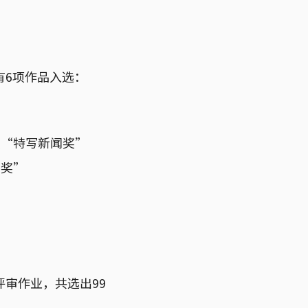
有6项作品入选：
类“特写新闻奖”
影奖”
评审作业，共选出99