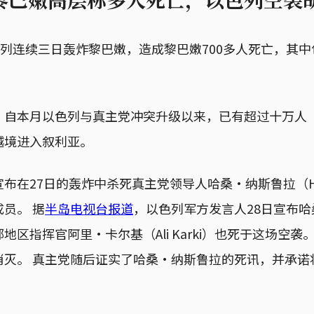
色列连续三日轰炸黎巴嫩，造成黎巴嫩700多人死亡，其中
，自本月以色列与真主党冲突升级以来，已有超过十万人
越境进入叙利亚。
在27日的轰炸中杀死真主党领导人哈桑·纳斯鲁拉（Hassan
员。 据
半岛电视台报道
，以色列军方发言人28日宣布
地区指挥官阿里·卡尔基（Ali Karki）也死于这场空袭
消灭。 真主党随后证实了哈桑·纳斯鲁拉的死讯，并承诺