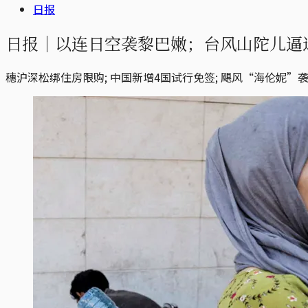
日报
日报｜以连日空袭黎巴嫩；台风山陀儿逼
穗沪深松绑住房限购; 中国新增4国试行免签; 飓风“海伦妮”