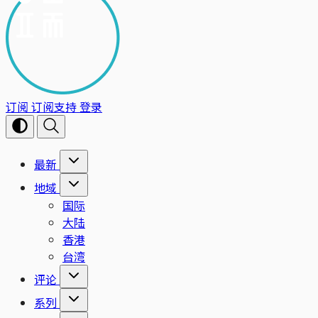
订阅
订阅支持
登录
最新
地域
国际
大陆
香港
台湾
评论
系列