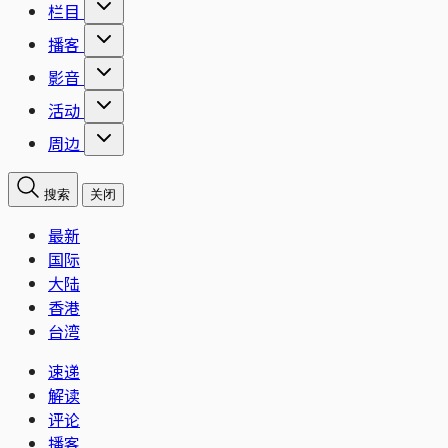
栏目
播客
影音
活动
周边
搜索
关闭
最新
国际
大陆
香港
台湾
速递
解读
评论
播客