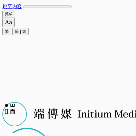
跳至内容
菜单
繁
简
|
繁