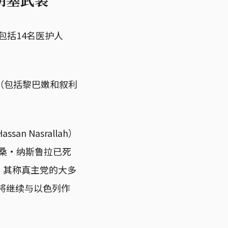
包括14名医护人
（包括黎巴嫩和叙利
 Nasrallah）
哈桑·纳斯鲁拉已死
。 其称真主党的大多
将继续与以色列作