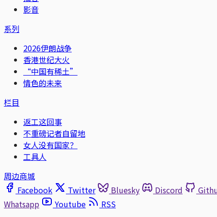
影音
系列
2026伊朗战争
香港世纪大火
“中国有稀土”
情色的未来
栏目
返工这回事
不重磅记者自留地
女人没有国家？
工具人
周边商城
Facebook
Twitter
Bluesky
Discord
Gith
Whatsapp
Youtube
RSS