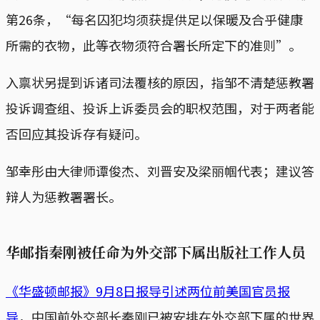
第26条，“每名囚犯均须获提供足以保暖及合乎健康
所需的衣物，此等衣物须符合署长所定下的准则”。
入禀状另提到诉诸司法覆核的原因，指邹不清楚惩教署
投诉调查组、投诉上诉委员会的职权范围，对于两者能
否回应其投诉存有疑问。
邹幸彤由大律师谭俊杰、刘晋安及梁丽帼代表；建议答
辩人为惩教署署长。
华邮指秦刚被任命为外交部下属出版社工作人员
《华盛顿邮报》9月8日报导引述两位前美国官员报
导
，中国前外交部长秦刚已被安排在外交部下属的世界