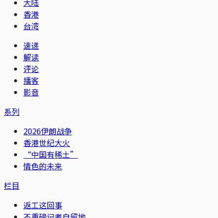
大陆
香港
台湾
速递
解读
评论
播客
影音
系列
2026伊朗战争
香港世纪大火
“中国有稀土”
情色的未来
栏目
返工这回事
不重磅记者自留地