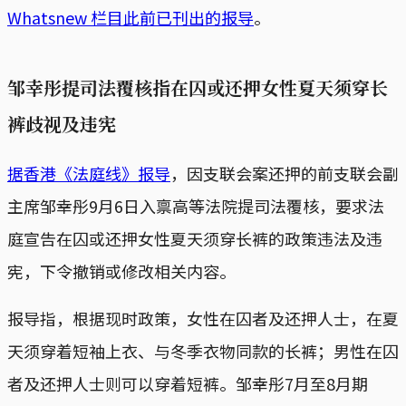
Whatsnew 栏目此前已刊出的报导
。
邹幸彤提司法覆核指在囚或还押女性夏天须穿长
裤歧视及违宪
据香港《法庭线》报导
，因支联会案还押的前支联会副
主席邹幸彤9月6日入禀高等法院提司法覆核，要求法
庭宣告在囚或还押女性夏天须穿长裤的政策违法及违
宪，下令撤销或修改相关内容。
报导指，根据现时政策，女性在囚者及还押人士，在夏
天须穿着短袖上衣、与冬季衣物同款的长裤；男性在囚
者及还押人士则可以穿着短裤。邹幸彤7月至8月期