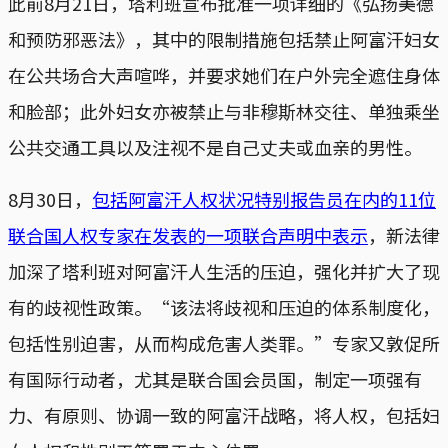
此前8月21日，塔利班宣布批准一项详细的《弘扬美德
和预防邪恶法》，其中的限制措施包括禁止阿富汗妇女
在公共场合大声喧哗，并要求她们在户外完全遮住身体
和脸部；此外妇女亦被禁止与非穆斯林交往、单独乘坐
公共交通工具以及注视不是自己丈夫或血亲的男性。
8月30日，
包括阿富汗人权状况特别报告员在内的11位
联合国人权专家在发表的一项联合声明中表示
，新法律
加深了塔利班对阿富汗人生活的压迫，强化并扩大了现
有的歧视性政策。“该法将歧视和压迫的体系制度化，
包括性别迫害，从而构成危害人类罪。”专家又敦促所
有国际行动者，尤其是联合国会员国，制定一项强有
力、有原则、协调一致的阿富汗战略，将人权，包括妇